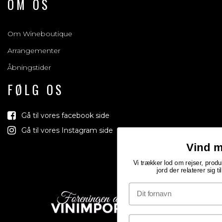
OM OS
Om Wineboutique
Arrangementer
Åbningstider
FØLG OS
Gå til vores facebook side
Gå til vores Instagram side
Vind med os
Vi trækker lod om rejser, produkter og alt mellem himmel og
jord der relaterer sig til vin, bobler & spiritus