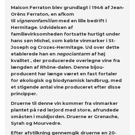
Maison Ferraton blev grundlagt i 1946 af Jean-
Orëns Ferraton, en afkom
til
vigneronfamilien
med en lille bedrift i
Hermitage. Udvidelsen af ​​
familievirksomheden fortsatte hurtigt under
hans søn Michel, som købte vinmarker i St-
Joseph og Crozes-Hermitage. Ud over dette
etablerede han en
negociantarm
af høj
kvalitet , der producerede overlegne vine fra
længden af ​​Rhône-dalen. Denne bijou-
producent har længe været en fast fortaler
for økologisk og biodynamisk landbrug, med
et stigende antal vine produceret efter disse
principper.
Druerne til denne vin kommer fra vinmarker
plantet på rød lerjord med store, afrundede
småsten i muldjorden. Druerne er Grenache,
Syrah og Mourvedre.
Efter afstilkning gennemgik druerne en 20-