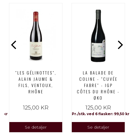
"LES GÉLINOTTES",
LA BALADE DE
ALAIN JAUME &
COLINE - "CUVÉE
FILS, VENTOUX,
FABRE" - IGP
RHÔNE
CÔTES DU RHÔNE -
ØKO
125,00 KR
125,00 KR
00 kr
Pr./stk. ved 6 flasker: 99,50 kr
Se detaljer
Se detaljer