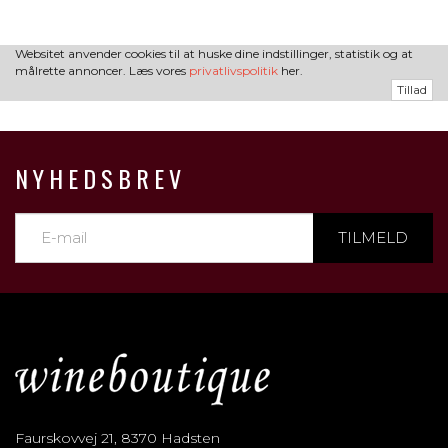
Websitet anvender cookies til at huske dine indstillinger, statistik og at
målrette annoncer. Læs vores
privatlivspolitik
her.
Tillad
NYHEDSBREV
TILMELD
Faurskovvej 21, 8370 Hadsten