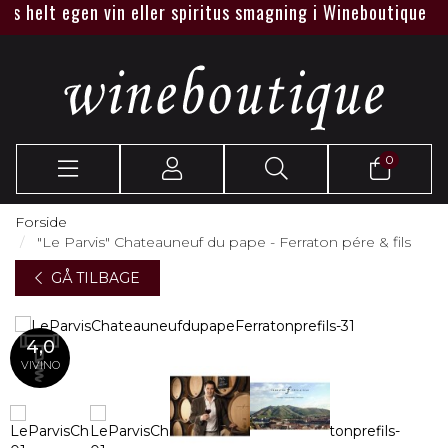
 helt egen vin eller spiritus smagning i Wineboutique eller 
0
Forside
"Le Parvis" Chateauneuf du pape - Ferraton pére & fils
GÅ TILBAGE
4,0
VIVINO