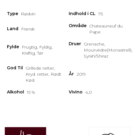
Type
Indhold i CL
Rødvin
75
Område
Chateauneuf du
Land
Fransk
Pape
Druer
Grenache,
Fylde
Frugtig, Fyldig,
Mourvèdre(Monastrell),
Kraftig, Tør
Syrah/Shiraz
God Til
Grillede retter,
År
Kryd. retter, Rødt
2019
Kød
Alkohol
Vivino
15 %
4,0