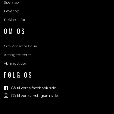
Sitemap
Levering
Reklamation
OM OS
Om Wineboutique
Arrangementer
Åbningstider
FØLG OS
Gå til vores facebook side
Gå til vores Instagram side
Vind med os
Vi trækker lod om rejser, produkter og alt melle