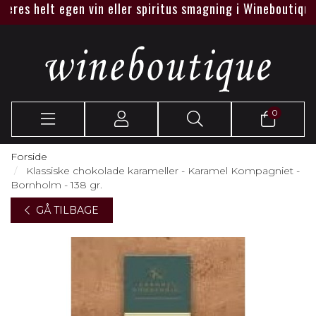
es helt egen vin eller spiritus smagning i Wineboutique elle
0
Forside
Klassiske chokolade karameller - Karamel Kompagniet -
Bornholm - 138 gr.
GÅ TILBAGE