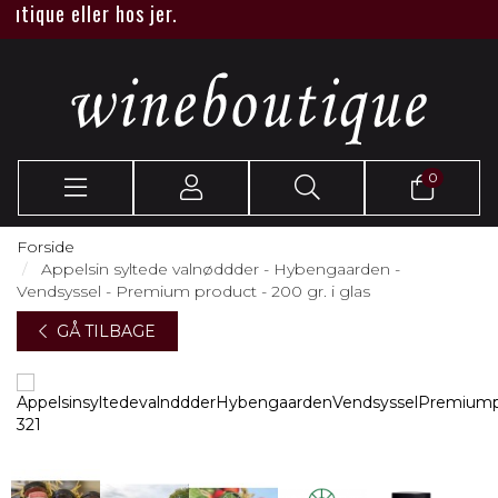
ique eller hos jer.
0
Forside
Appelsin syltede valnøddder - Hybengaarden -
Vendsyssel - Premium product - 200 gr. i glas
GÅ TILBAGE