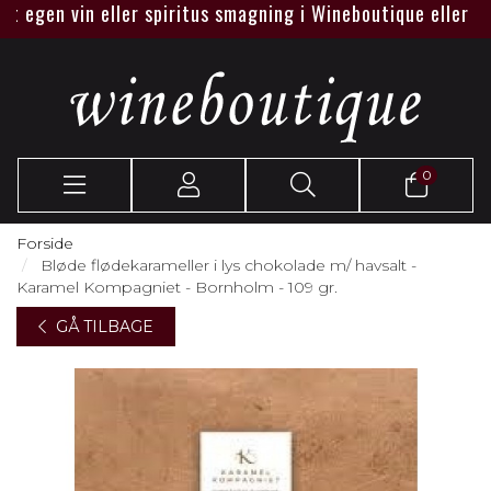
 egen vin eller spiritus smagning i Wineboutique eller hos je
0
Forside
Bløde flødekarameller i lys chokolade m/ havsalt -
Karamel Kompagniet - Bornholm - 109 gr.
GÅ TILBAGE