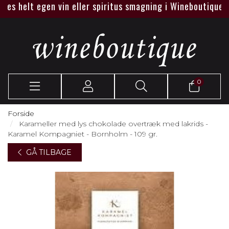
s helt egen vin eller spiritus smagning i Wineboutique eller
0
Forside
Karameller med lys chokolade overtræk med lakrids -
Karamel Kompagniet - Bornholm - 109 gr.
GÅ TILBAGE