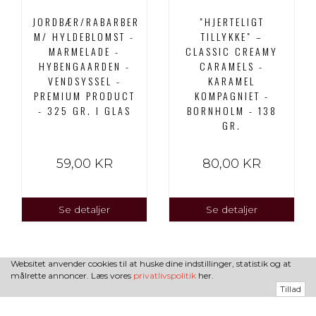
JORDBÆR/RABARBER
"HJERTELIGT
M/ HYLDEBLOMST -
TILLYKKE" –
MARMELADE -
CLASSIC CREAMY
HYBENGAARDEN -
CARAMELS -
VENDSYSSEL -
KARAMEL
PREMIUM PRODUCT
KOMPAGNIET -
- 325 GR. I GLAS
BORNHOLM - 138
GR.
59,00 KR
80,00 KR
Se detaljer
Se detaljer
Websitet anvender cookies til at huske dine indstillinger, statistik og at
målrette annoncer. Læs vores
privatlivspolitik
her.
Tillad