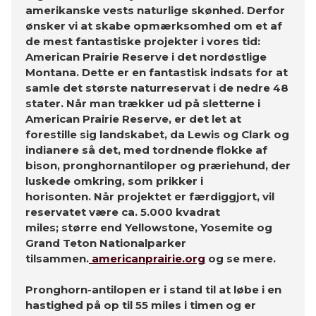
amerikanske vests naturlige skønhed. Derfor
ønsker vi at skabe opmærksomhed om et af
de mest fantastiske projekter i vores tid:
American Prairie Reserve i det nordøstlige
Montana. Dette er en fantastisk indsats for at
samle det største naturreservat i de nedre 48
stater. Når man trækker ud på sletterne i
American Prairie Reserve, er det let at
forestille sig landskabet, da Lewis og Clark og
indianere så det, med tordnende flokke af
bison, pronghornantiloper og præriehund, der
luskede omkring, som prikker i
horisonten. Når projektet er færdiggjort, vil
reservatet være ca. 5.000 kvadrat
miles; større end Yellowstone, Yosemite og
Grand Teton Nationalparker
tilsammen.
americanprairie.org
og se mere.
Pronghorn-antilopen er i stand til at løbe i en
hastighed på op til 55 miles i timen og er