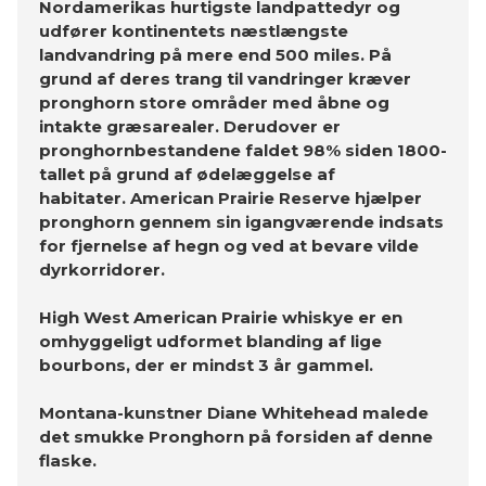
Nordamerikas hurtigste landpattedyr og
udfører kontinentets næstlængste
landvandring på mere end 500 miles. På
grund af deres trang til vandringer kræver
pronghorn store områder med åbne og
intakte græsarealer. Derudover er
pronghornbestandene faldet 98% siden 1800-
tallet på grund af ødelæggelse af
habitater. American Prairie Reserve hjælper
pronghorn gennem sin igangværende indsats
for fjernelse af hegn og ved at bevare vilde
dyrkorridorer.
High West American Prairie whiskye er en
omhyggeligt udformet blanding af lige
bourbons, der er mindst 3 år gammel.
Montana-kunstner Diane Whitehead malede
det smukke Pronghorn på forsiden af ​​denne
flaske.