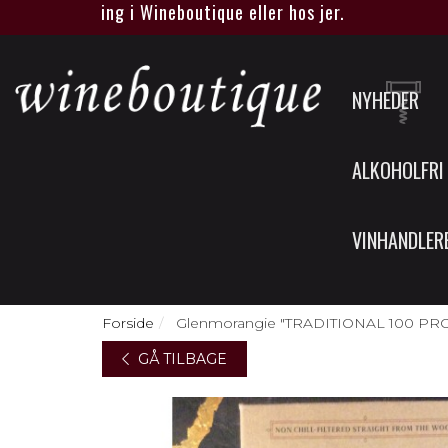
tus smagning i Wineboutique eller hos jer.
NYHEDER
ALKOHOLFRI
VINHANDLER
Forside
Glenmorangie "TRADITIONAL 100 PR
GÅ TILBAGE