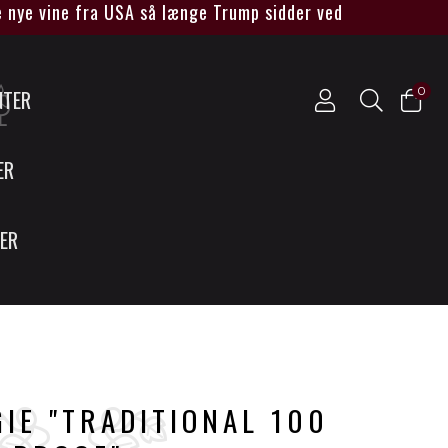
 vine fra USA så længe Trump sidder ved magten****
0
NTER
ER
SER
IE "TRADITIONAL 100