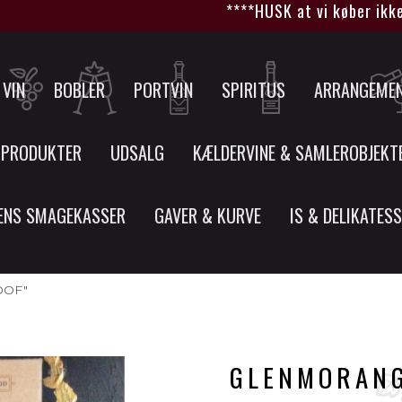
****HUSK at vi køber ikke nye
VIN
BOBLER
PORTVIN
SPIRITUS
ARRANGEME
 PRODUKTER
UDSALG
KÆLDERVINE & SAMLEROBJEKT
ENS SMAGEKASSER
GAVER & KURVE
IS & DELIKATES
OOF"
GLENMORANG