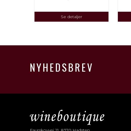
Se detaljer
NYHEDSBREV
Faurskovvej 21, 8370 Hadsten