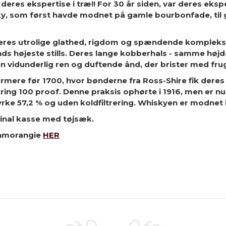
res ekspertise i træ!! For 30 år siden, var deres ekspe
, som først havde modnet på gamle bourbonfade, til gam
deres utrolige glathed, rigdom og spændende kompleksi
ands højeste stills. Deres lange kobberhals - samme højd
en vidunderlig ren og duftende ånd, der brister med frug
nærmere før 1700, hvor bønderne fra Ross-Shire fik deres
ing 100 proof. Denne praksis ophørte i 1916, men er nu
rke 57,2 % og uden koldfiltrering. Whiskyen er modnet i
iginal kasse med tøjsæk.
lenmorangie
HER