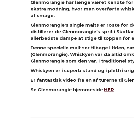
Glenmorangie har længe været kendte for de
ekstra modning, hvor man overførte whisky
af smage.
Glenmorangie's single malts er roste for 
distillerer de Glenmorangie's sprit i Skotl
allerbedste dampe at stige til toppen for 
Denne specielle malt ser tilbage i tiden, 
(Glenmorangie). Whiskyen var da altid omkr
Glenmorangie som den var. I traditionel sty
Whiskyen er i superb stand og i pletfri or
Er fantastisk video fra en af turerne til G
Se Glenmorangie hjemmeside
HER