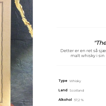
"The
Detter er en ret så sj
malt whisky i sin
Type
Whisky
Land
Scotland
Alkohol
57,2 %