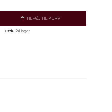
TILFØJ TIL KURV
1 stk.
På lager