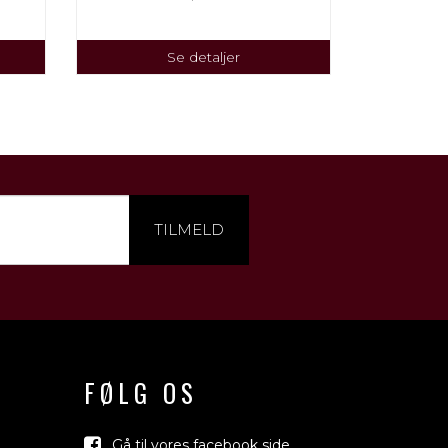
Se detaljer
TILMELD
FØLG OS
Gå til vores facebook side