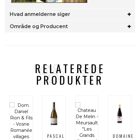
Hvad anmelderne siger
Område og Producent
RELATEREDE
PRODUKTER
E
PASCAL
DOMAINE