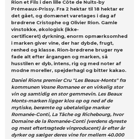
Rion et Fils i den lille Côte de Nuits-by
Prémeaux-Prissy. Fra 2 hektar til 18 hektar er
det gået, og domænet varetages i dag af
brødrene Cristophe og Olivier Rion. Gamle
vinstokke, økologisk (ikke-
certificeret) dyrkning, enorm opmærksomhed
i marken giver vine, der har dybde, frugt,
renhed og klasse. Rion-brødrene bruger nye
fade alt efter årgangen og marken, så
husstilen er dyb, intens, rig og med noter af
modne moreller, spejderhagl og bitter kakao.
Daniel Rions premier Cru "Les Beaux-Monts" fra
kommunen Vosne Romanee er en virkelig stor
vin og samtidig en stor gemmevin. Les Beaux
Monts-marken ligger klos op og ned af de
mytiske, berømte og ubetalelige marker
Romanée-Conti, La Tâche og Richebourg, hvor
Domaine de la Romanée-Conti (verdens dyreste
og mest eftertragtede vinproducent) år efter år
dyrker og sælger deres vine for mellem 40.000