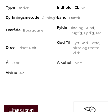
Type
Indhold i CL
Rødvin
75
Dyrkningsmetode
Land
Økologisk
Fransk
Fylde
Blød og Rund,
Område
Bourgogne
Frugtig, Fyldig, Tør
God Til
Lyst Kød, Pasta,
Druer
Pinot Noir
pizza og risotto,
Vildt
År
Alkohol
2018
13,5 %
Vivino
4,3