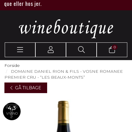
 eller hos jer.
0
Forside
DOMAINE DANIEL RION & FILS - VOSNE ROMANEE
PREMIER CRU - “LES BEAUX-MONTS”
GÅ TILBAGE
4,3
VIVINO