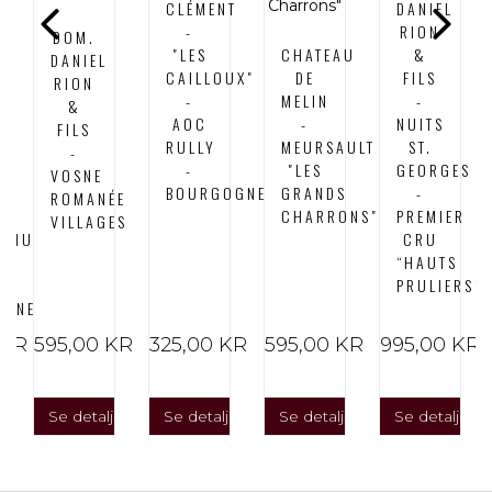
CLÉMENT
DANIEL
-
RION
DOM.
"LES
CHATEAU
&
DANIEL
CAILLOUX"
DE
FILS
RION
-
MELIN
-
&
OT
AOC
-
NUITS
FILS
RULLY
MEURSAULT
ST.
-
-
"LES
GEORGES
VOSNE
BOURGOGNE
GRANDS
-
ROMANÉE
CHARRONS"
PREMIER
VILLAGES
THUIS"
CRU
“HAUTS
PRULIERS”
OGNE
 KR
595,00 KR
325,00 KR
595,00 KR
995,00 KR
er
Se detaljer
Se detaljer
Se detaljer
Se detaljer