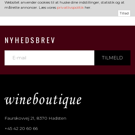
Websitet anvender cookies til at huske dine indstillinger, statistik og at
målrette annoncer. Læs vores
privatlivspolitik
her.
Tillad
NYHEDSBREV
TILMELD
Faurskovvej 21, 8370 Hadsten
+45 42 20 60 66