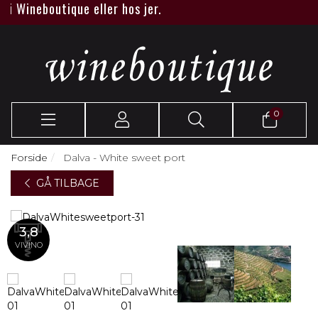
 Wineboutique eller hos jer.
0
Forside
Dalva - White sweet port
GÅ TILBAGE
3,8
VIVINO