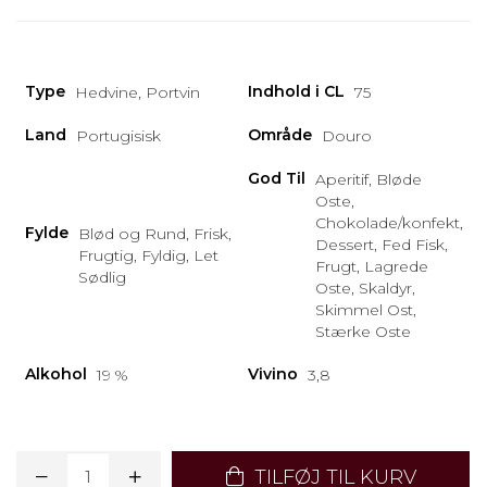
Type
Indhold i CL
Hedvine, Portvin
75
Land
Område
Portugisisk
Douro
God Til
Aperitif, Bløde
Oste,
Chokolade/konfekt,
Fylde
Blød og Rund, Frisk,
Dessert, Fed Fisk,
Frugtig, Fyldig, Let
Frugt, Lagrede
Sødlig
Oste, Skaldyr,
Skimmel Ost,
Stærke Oste
Alkohol
Vivino
19 %
3,8
TILFØJ TIL KURV