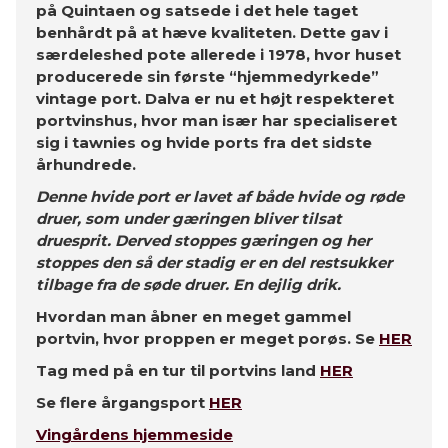
på Quintaen og satsede i det hele taget
benhårdt på at hæve kvaliteten. Dette gav i
særdeleshed pote allerede i 1978, hvor huset
producerede sin første “hjemmedyrkede”
vintage port. Dalva er nu et højt respekteret
portvinshus, hvor man især har specialiseret
sig i tawnies og hvide ports fra det sidste
århundrede.
Denne hvide port er lavet af både hvide og røde
druer, som under gæringen bliver tilsat
druesprit. Derved stoppes gæringen og her
stoppes den så der stadig er en del restsukker
tilbage fra de søde druer. En dejlig drik.
Hvordan man åbner en meget gammel
portvin, hvor proppen er meget porøs. Se
HER
Tag med på en tur til portvins land
HER
Se flere årgangsport
HER
Vingårdens hjemmeside