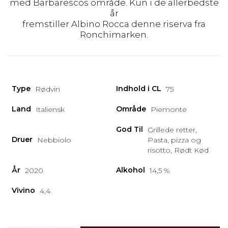
med Barbarescos område. Kun i de allerbedste
år
fremstiller Albino Rocca denne riserva fra
Ronchimarken.
Type
Indhold i CL
Rødvin
75
Land
Område
Italiensk
Piemonte
God Til
Grillede retter,
Druer
Nebbiolo
Pasta, pizza og
risotto, Rødt Kød
År
Alkohol
2020
14,5 %
Vivino
4,4