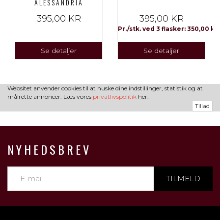
ALESSANDRIA
395,00 KR
395,00 KR
Pr./stk. ved 3 flasker: 350,00 kr
Se detaljer
Se detaljer
Websitet anvender cookies til at huske dine indstillinger, statistik og at
målrette annoncer. Læs vores
privatlivspolitik
her.
Tillad
NYHEDSBREV
TILMELD