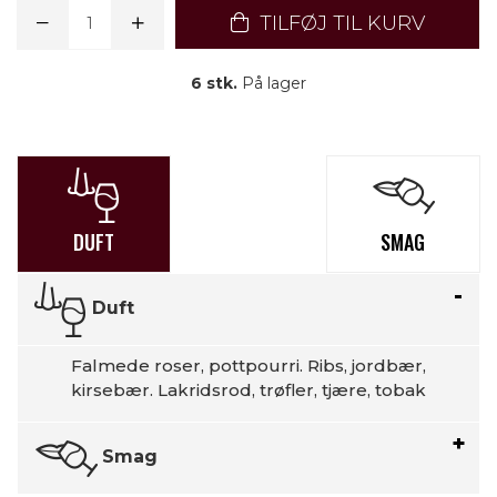
TILFØJ TIL KURV
6 stk.
På lager
DUFT
SMAG
Duft
Falmede roser, pottpourri. Ribs, jordbær,
kirsebær. Lakridsrod, trøfler, tjære, tobak
Smag