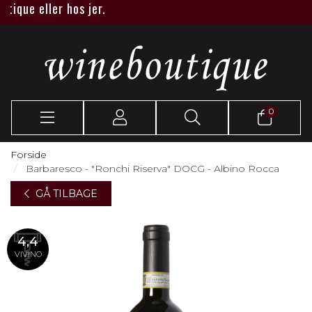
que eller hos jer.
0
Forside
Barbaresco - "Ronchi Riserva" DOCG - Albino Rocca
GÅ TILBAGE
4,4
VIVINO