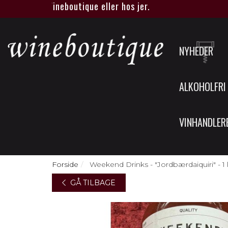
gning i Wineboutique eller hos jer.
NYHEDER
ALKOHOLFRI
VINHANDLER
Forside
Weekend Drinks - "Jordbærdaiquiri" - 1 li
GÅ TILBAGE