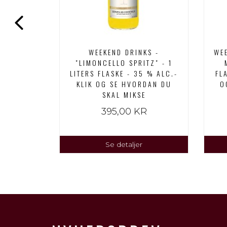
"MOJITO"
WEEKEND DRINKS -
WEE
- 0,00 %
"LIMONCELLO SPRITZ" - 1
 HVORDAN
LITERS FLASKE - 35 % ALC.-
FL
SE
KLIK OG SE HVORDAN DU
O
SKAL MIKSE
R
395,00 KR
Se detaljer