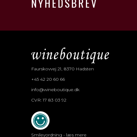
NYHEDSBREV
Faurskovvej 21, 8370 Hadsten
+45 42 20 60 66
info@wineboutique.dk
CVR: 17 83 03 92
Smileyordning - læs mere