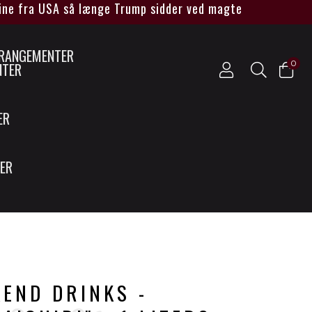
fra USA så længe Trump sidder ved magten****
0
NTER
ER
SER
END DRINKS -