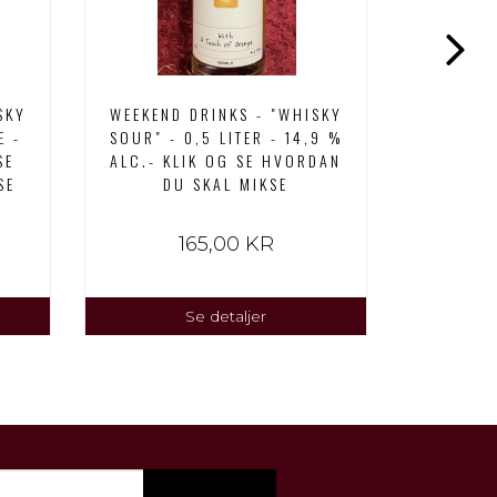
SKY
WEEKEND DRINKS - "WHISKY
WEE
E -
SOUR" - 0,5 LITER - 14,9 %
"NEGRONI
SE
ALC.- KLIK OG SE HVORDAN
% AL
SE
DU SKAL MIKSE
HVORDA
165,00 KR
Se detaljer