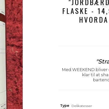
"JORDBÆRD
FLASKE - 14
HVORDA
"Str
Med WEEKEND bliver det
klar til at s
barten
Type
Delikatesser