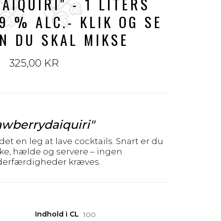
AIQUIRI" - 1 LITERS
,9 % ALC.- KLIK OG SE
N DU SKAL MIKSE
325,00 KR
awberryd
aiquiri"
 en leg at lave cocktails. Snart er du
hake, hælde og servere – ingen
derfærdigheder kræves.
Indhold i CL
100