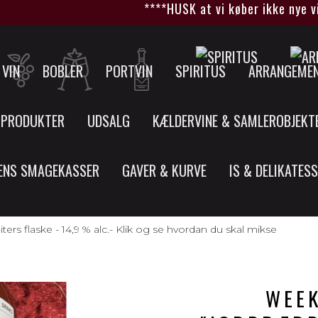
****HUSK at vi køber ikke nye vine 
VIN
BOBLER
PORTVIN
SPIRITUS
ARRANGEME
 PRODUKTER
UDSALG
KÆLDERVINE & SAMLEROBJEKT
ENS SMAGEKASSER
GAVER & KURVE
IS & DELIKATES
ters flaske - 14,9 % alc.- Klik og se hvordan du skal mikse
WEEK