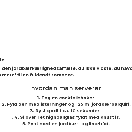
te
er den jordbærkærlighedsaffære, du ikke vidste, du havde
mere' til en fuldendt romance.
hvordan man serverer
1. Tag en cocktailshaker.
2. Fyld den med isterninger og 125 ml jordbærdaiquiri.
3. Ryst godt i ca. 10 sekunder
. 4. Si over i et highballglas fyldt med knust is.
5. Pynt med en jordbær- og limebåd.