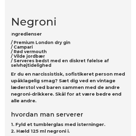
Negroni
i
ngredienser
/ Premium London dry gin
/ Campari
/ Rød vermouth
/ Vilde jordbær
/ Serveres bedst med en diskret følelse af
selvhøjtidelighed
Er du en narcissistisk, sofistikeret person med
upåklagelig smag? Sæt dig ved en vintage
læderstol ved baren sammen med de andre
negroni-drikkere. Skål for at være bedre end
alle andre.
hvordan man serverer
1. Fyld et tumblerglas med isterninger.
2. Hæld 125 ml negroni i.