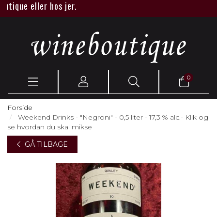
tique eller hos jer.
0
Forside
Weekend Drinks - "Negroni" - 0,5 liter - 17,3 % alc.- Klik og
se hvordan du skal mikse
GÅ TILBAGE