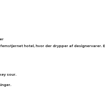
er
 femstjernet hotel, hvor der drypper af designervarer. E
key sour.
ninger.