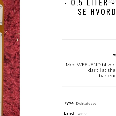
- 0,5 LITER 
SE HVORD
"
Med WEEKEND bliver det
klar til at s
barten
Type
Delikatesser
Land
Dansk