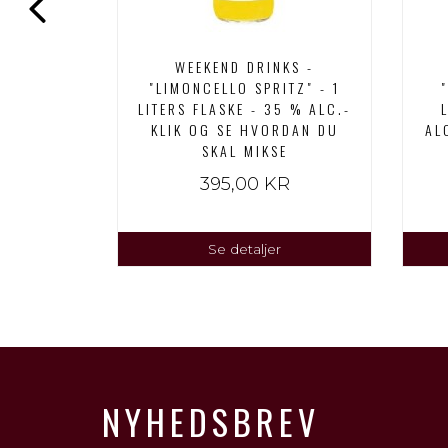
"MOJITO"
WEEKEND DRINKS -
- 0,00 %
"LIMONCELLO SPRITZ" - 1
 HVORDAN
LITERS FLASKE - 35 % ALC.-
SE
KLIK OG SE HVORDAN DU
AL
SKAL MIKSE
R
395,00 KR
Se detaljer
NYHEDSBREV