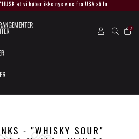
 at vi køber ikke nye vine fra USA så længe Trump sidder
0
NTER
ER
SER
NKS - "WHISKY SOUR"