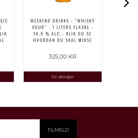
SSIC
WEEKEND DRINKS - "WHISKY
WEE
S
SOUR" - 1 LITERS FLASKE -
"NEGRONI
LIK
14,9 % ALC.- KLIK OG SE
% AL
AL
HVORDAN DU SKAL MIKSE
HVORDA
325,00 KR
Se detaljer
TILMELD