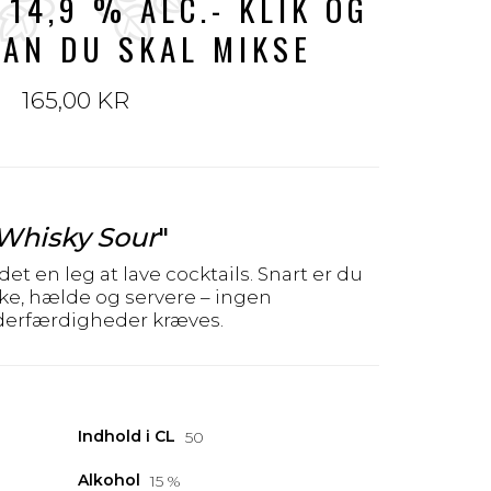
- 14,9 % ALC.- KLIK OG
AN DU SKAL MIKSE
165,00 KR
Whisky Sour
"
 en leg at lave cocktails. Snart er du
hake, hælde og servere – ingen
derfærdigheder kræves.
Indhold i CL
50
Alkohol
15 %