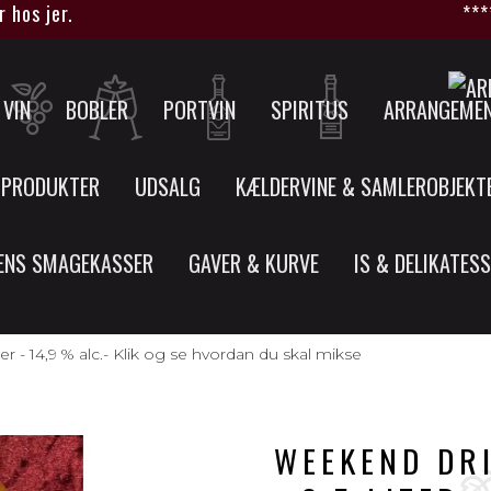
jer.
****HUSK
VIN
BOBLER
PORTVIN
SPIRITUS
ARRANGEME
 PRODUKTER
UDSALG
KÆLDERVINE & SAMLEROBJEKT
ENS SMAGEKASSER
GAVER & KURVE
IS & DELIKATES
er - 14,9 % alc.- Klik og se hvordan du skal mikse
WEEKEND DRI