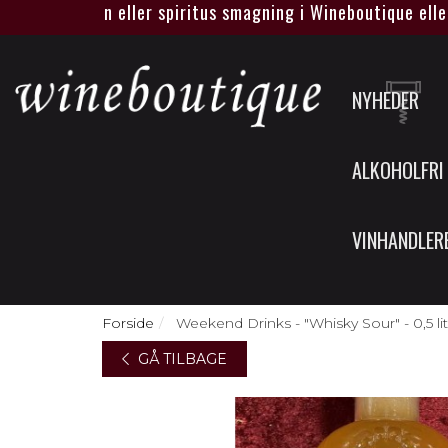
t egen vin eller spiritus smagning i Wineboutique eller hos 
NYHEDER
ALKOHOLFRI
VINHANDLER
Forside
Weekend Drinks - "Whisky Sour" - 0,5 lit
GÅ TILBAGE