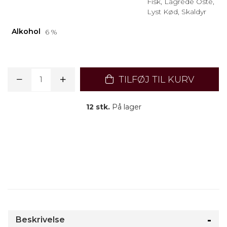
Fisk, Lagrede Oste,
Lyst Kød, Skaldyr
Alkohol
6 %
TILFØJ TIL KURV
12 stk.
På lager
Beskrivelse