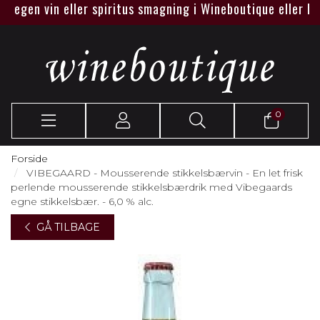
gen vin eller spiritus smagning i Wineboutique eller hos jer.
0
Forside
VIBEGAARD - Mousserende stikkelsbærvin - En let frisk
perlende mousserende stikkelsbærdrik med Vibegaards
egne stikkelsbær. - 6,0 % alc.
GÅ TILBAGE