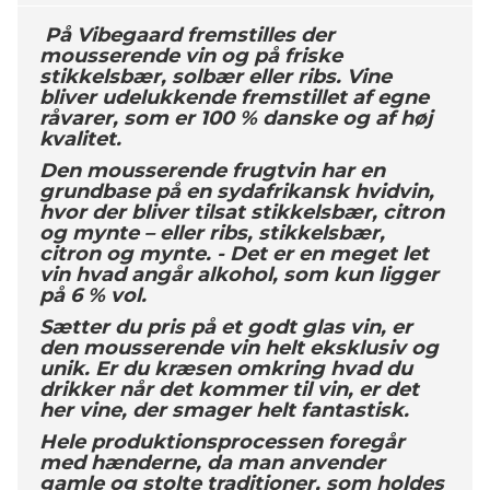
På Vibegaard fremstilles der
mousserende vin og på friske
stikkelsbær, solbær eller ribs. Vine
bliver udelukkende fremstillet af egne
råvarer, som er 100 % danske og af høj
kvalitet.
​Den
mousserende frugtvin har en
grundbase på en sydafrikansk hvidvin,
hvor der bliver tilsat stikkelsbær, citron
og mynte – eller ribs, stikkelsbær,
citron og mynte. -
Det er en meget let
vin hvad angår alkohol, som kun ligger
på 6 % vol.
Sætter du pris på et godt glas vin, er
den mousserende vin helt eksklusiv og
unik. Er du kræsen omkring hvad du
drikker når det kommer til vin, er det
her vine, der smager helt fantastisk.
Hele produktionsprocessen foregår
med hænderne, da man anvender
gamle og stolte traditioner, som holdes