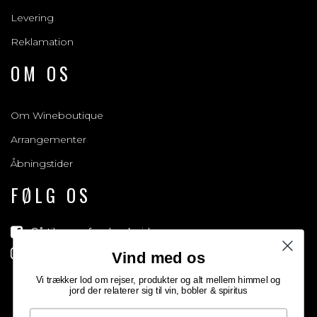
Levering
Reklamation
OM OS
Om Wineboutique
Arrangementer
Åbningstider
FØLG OS
Gå til vores facebook side
Gå til vores Instagram side
Vind med os
Vi trækker lod om rejser, produkter og alt mellem himmel og
jord der relaterer sig til vin, bobler & spiritus