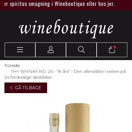
er spiritus smagning i Wineboutique eller hos jer.
0
Forside
THY WHISKY NO. 24 - "8 års" - Den allersidste i serien på
24 forskellige destillater
GÅ TILBAGE