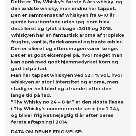
Dette er Thy Whisky's første 8 års whisky, og
den ældste whisky, man endnu har tappet.
Den er sammensat af whiskyen fra 8-10 år
gamle bourbonfade uden røg, som blev
destilleret og fyldt tilbage i 2013 og 2015.
Whiskyen har en fantastisk aroma af tropiske
frugter, vanilje, flødekaramel og bagte æbler.
Den er olieret og eftersmagen varer længe.
Det er et godt eksempel på, hvor meget man
kan opnå med godt hjemmedyrket korn og
god tid på fad.
Man har tappet whiskyen ved 52,1 % vol., hvor
whiskyen er stor i intensitet og aroma, men
stadig er helt blød og afrundet efter den
lange tid på fad.
”Thy Whisky no 24 – 8 år” er den sidste flaske
i Thy Whisky's nummererede serie (no 1-24),
og bliver frigivet nøjagtig ti år efter deres
første aftapning i 2014.
DATA OM DENNE FRIGIVELSE: