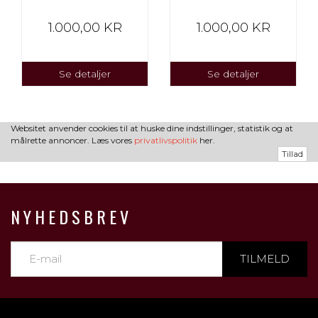
1.000,00 KR
1.000,00 KR
Se detaljer
Se detaljer
Websitet anvender cookies til at huske dine indstillinger, statistik og at
målrette annoncer. Læs vores
privatlivspolitik
her.
Tillad
NYHEDSBREV
TILMELD