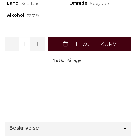
Land
Område
Scotland
Speyside
Alkohol
52,7 %
TILFØJ TIL KURV
1 stk.
På lager
Beskrivelse