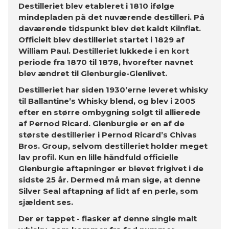
Destilleriet blev etableret i 1810 ifølge
mindepladen på det nuværende destilleri. På
daværende tidspunkt blev det kaldt Kilnflat.
Officielt blev destilleriet startet i 1829 af
William Paul. Destilleriet lukkede i en kort
periode fra 1870 til 1878, hvorefter navnet
blev ændret til Glenburgie-Glenlivet.
Destilleriet har siden 1930’erne leveret whisky
til Ballantine’s Whisky blend, og blev i 2005
efter en større ombygning solgt til allierede
af Pernod Ricard. Glenburgie er en af de
største destillerier i Pernod Ricard’s Chivas
Bros. Group, selvom destilleriet holder meget
lav profil. Kun en lille håndfuld officielle
Glenburgie aftapninger er blevet frigivet i de
sidste 25 år. Dermed må man sige, at denne
Silver Seal aftapning af lidt af en perle, som
sjældent ses.
Der er tappet - flasker af denne single malt