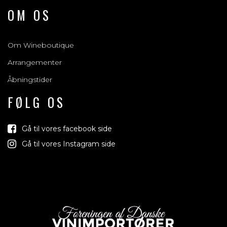
OM OS
Om Wineboutique
Arrangementer
Åbningstider
FØLG OS
Gå til vores facebook side
Gå til vores Instagram side
Vind med os
Vi trækker lod om rejser, produkter og alt mellem himmel og
jord der relaterer sig til vin, bobler & spiritus