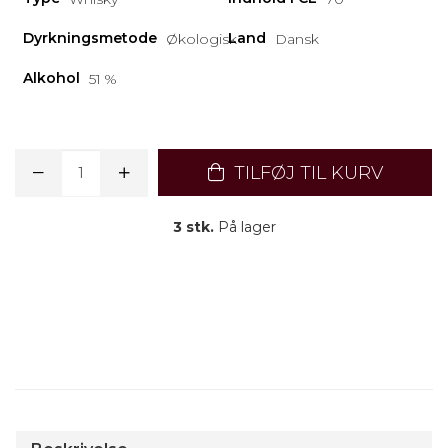
Dyrkningsmetode
Land
Økologisk
Dansk
Alkohol
51 %
TILFØJ TIL KURV
3 stk.
På lager