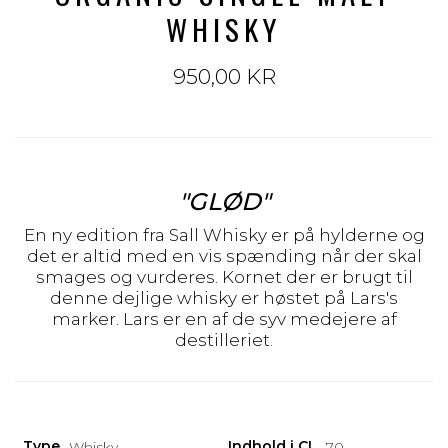
WHISKY
950,00 KR
"GLØD"
En ny edition fra Sall Whisky er på hylderne og
det er altid med en vis spænding når der skal
smages og vurderes. Kornet der er brugt til
denne dejlige whisky er høstet på Lars's
marker. Lars er en af de syv medejere af
destilleriet.
Type
Indhold i CL
Whisky
70