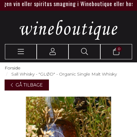
n vin eller spiritus smagning i Wineboutique eller hos jer.
0
Forside
Sall Whisky - "GLØD" - Organic Single Malt Whisky
GÅ TILBAGE