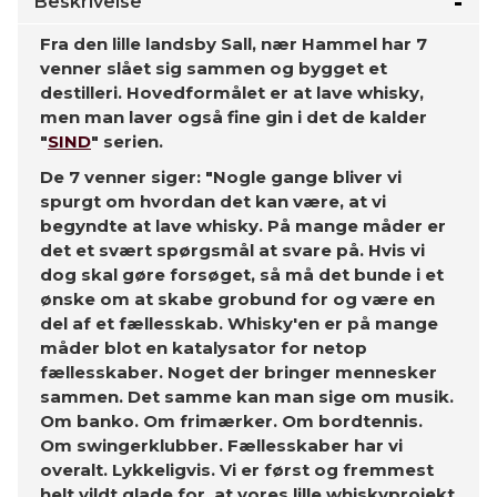
Beskrivelse
Fra den lille landsby Sall, nær Hammel har 7
venner slået sig sammen og bygget et
destilleri. Hovedformålet er at lave whisky,
men man laver også fine gin i det de kalder
"
SIND
" serien.
De 7 venner siger: "Nogle gange bliver vi
spurgt om hvordan det kan være, at vi
begyndte at lave whisky. På mange måder er
det et svært spørgsmål at svare på. Hvis vi
dog skal gøre forsøget, så må det bunde i et
ønske om at skabe grobund for og være en
del af et fællesskab. Whisky'en er på mange
måder blot en katalysator for netop
fællesskaber. Noget der bringer mennesker
sammen. Det samme kan man sige om musik.
Om banko. Om frimærker. Om bordtennis.
Om swingerklubber. Fællesskaber har vi
overalt. Lykkeligvis. Vi er først og fremmest
helt vildt glade for, at vores lille whiskyprojekt