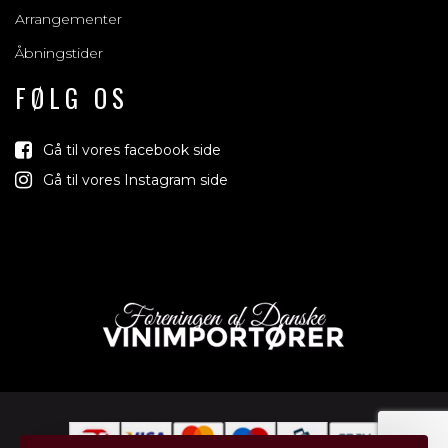
Arrangementer
Åbningstider
FØLG OS
Gå til vores facebook side
Gå til vores Instagram side
Vi trækker lo
jord d