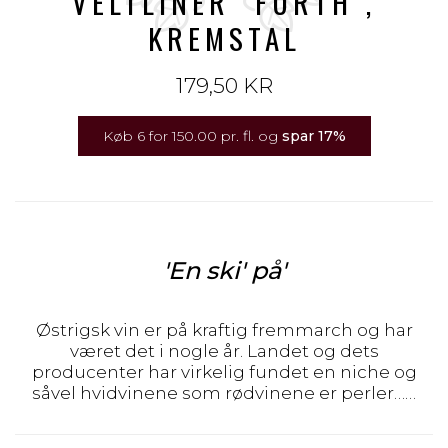
VELTLINER "FURTH",
KREMSTAL
179,50 KR
Køb 6 for 150.00 pr. fl. og
spar
17
%
'En ski' på'
Østrigsk vin er på kraftig fremmarch og har
været det i nogle år. Landet og dets
producenter har virkelig fundet en niche og
såvel hvidvinene som rødvinene er perler……