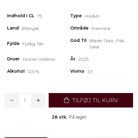
Indhold i CL
Type
75
Hvidvin
Land
Område
Østrigsk
Kremstal
God Til
Bløde Oste, Fisk,
Fylde
Fyldig, Tør
Salat
Druer
År
Grüner Veltliner
2023
Alkohol
Vivino
12,5 %
3,9
TILFØJ TIL KURV
28 stk.
På lager