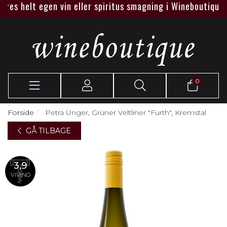
s helt egen vin eller spiritus smagning i Wineboutique eller
0
Forside
Petra Unger, Grüner Veltliner "Furth", Kremstal
GÅ TILBAGE
3,9
VIVINO