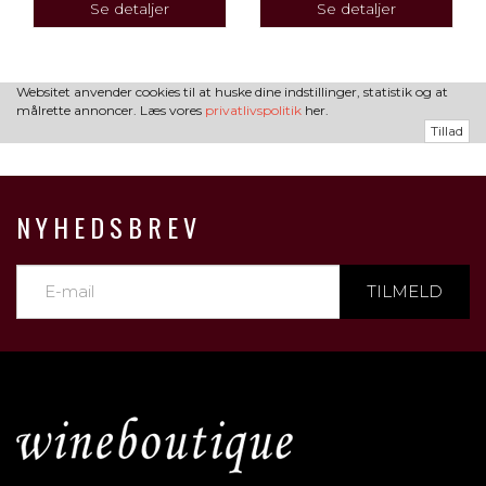
Se detaljer
Se detaljer
Websitet anvender cookies til at huske dine indstillinger, statistik og at
målrette annoncer. Læs vores
privatlivspolitik
her.
Tillad
NYHEDSBREV
TILMELD