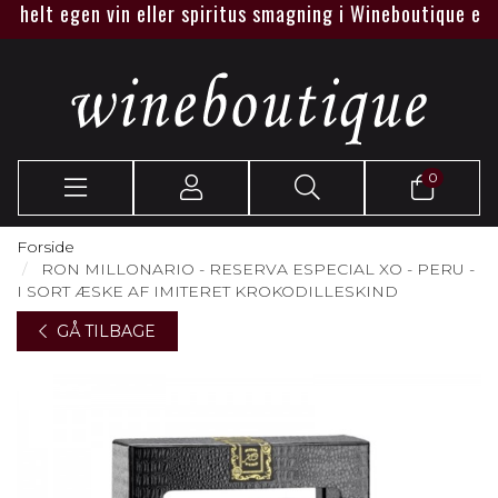
elt egen vin eller spiritus smagning i Wineboutique eller ho
0
Forside
RON MILLONARIO - RESERVA ESPECIAL XO - PERU -
I SORT ÆSKE AF IMITERET KROKODILLESKIND
GÅ TILBAGE