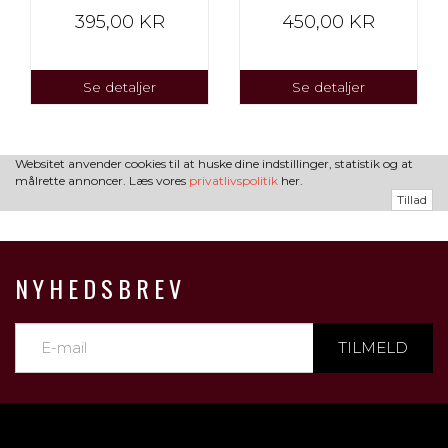
395,00 KR
450,00 KR
Se detaljer
Se detaljer
Websitet anvender cookies til at huske dine indstillinger, statistik og at
målrette annoncer. Læs vores
privatlivspolitik
her.
Tillad
NYHEDSBREV
TILMELD