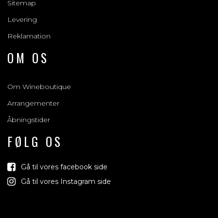
Sitemap
Levering
Reklamation
OM OS
Om Wineboutique
Arrangementer
Åbningstider
FØLG OS
Gå til vores facebook side
Gå til vores Instagram side
Vind med os
Vi trækker lod om rejser, produkter og alt mellem himmel og