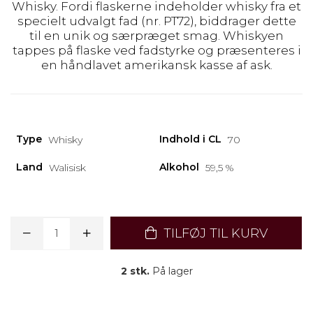
Whisky. Fordi flaskerne indeholder whisky fra et
specielt udvalgt fad (nr. PT72), biddrager dette
til en unik og særpræget smag. Whiskyen
tappes på flaske ved fadstyrke og præsenteres i
en håndlavet amerikansk kasse af ask.
Type
Indhold i CL
Whisky
70
Land
Alkohol
Walisisk
59,5 %
TILFØJ TIL KURV
2 stk.
På lager