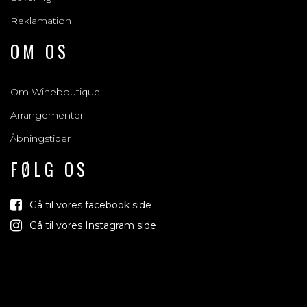
Reklamation
OM OS
Om Wineboutique
Arrangementer
Åbningstider
FØLG OS
Gå til vores facebook side
Gå til vores Instagram side
Vind med os
Vi trækker lod om rejser, produkter og alt mellem himmel og
jord der relaterer sig til vin, bobler & spiritus