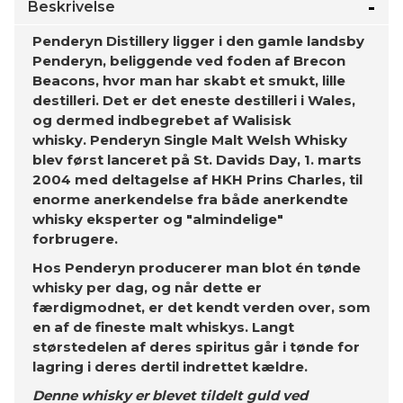
Beskrivelse
Penderyn Distillery ligger i den gamle landsby
Penderyn, beliggende ved foden af Brecon
Beacons, hvor man har skabt et smukt, lille
destilleri. Det er det eneste destilleri i Wales,
og dermed indbegrebet af Walisisk
whisky. Penderyn Single Malt Welsh Whisky
blev først lanceret på St. Davids Day, 1. marts
2004 med deltagelse af HKH Prins Charles, til
enorme anerkendelse fra både anerkendte
whisky eksperter og "almindelige"
forbrugere.
Hos Penderyn producerer man blot én tønde
whisky per dag, og når dette er
færdigmodnet, er det kendt verden over, som
en af de fineste malt whiskys. Langt
størstedelen af deres spiritus går i tønde for
lagring i deres dertil indrettet kældre.
Denne whisky er blevet tildelt guld ved