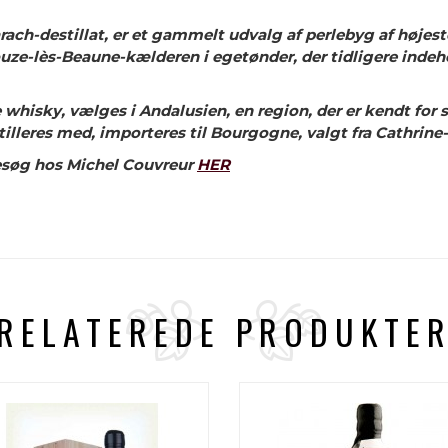
arach-destillat, er et gammelt udvalg af perlebyg af højest
i Bouze-lès-Beaune-kælderen i egetønder, der tidligere inde
hisky, vælges i Andalusien, en region, der er kendt for sin
tilleres med, importeres til Bourgogne, valgt fra Cathrine
besøg hos Michel Couvreur
HER
RELATEREDE PRODUKTE