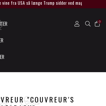
ine fra USA så længe Trump sidder ved magten****
0
NTER
ER
SER
UVREUR "COUVREUR'S