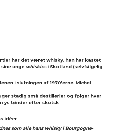
årtier har det været whisky, han har kastet
t sine unge
whiskies
i Skotland (selvfølgelig
nen i slutningen af ​​1970'erne. Michel
uger stadig små destillerier og følger hver
rys tønder efter skotsk
s idéer
odnes som alle hans whisky i Bourgogne-