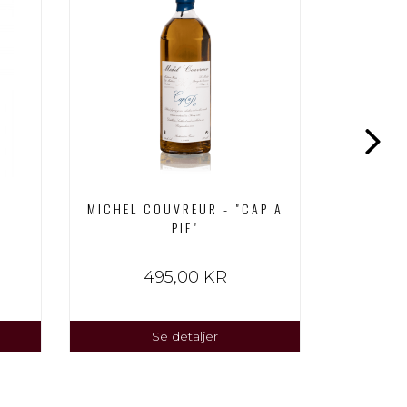
MICHEL COUVREUR - "CAP A
MICHE
PIE"
495,00 KR
Se detaljer