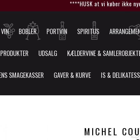
****HUSK at vi køber ikke nye v
VIN
BOBLER
PORTVIN
SPIRITUS
ARRANGEME
 PRODUKTER
UDSALG
KÆLDERVINE & SAMLEROBJEKT
ENS SMAGEKASSER
GAVER & KURVE
IS & DELIKATES
MICHEL CO