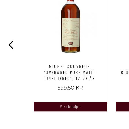
"SPECIAL
MICHEL COUVREUR,
Y MALT
"OVERAGED PURE MALT -
BLO
UNFILTERED", 12-27 ÅR
R
599,50 KR
Se detaljer