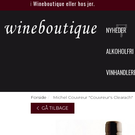
 smagning i Wineboutique eller hos jer.
NYHEDER
ALKOHOLFRI
VINHANDLER
Forside
Michel Couvreur "Couvreur's Clearach"
GÅ TILBAGE