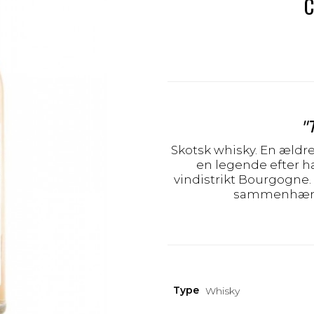
"
Skotsk whisky. En ældre
en legende efter ha
vindistrikt Bourgogne
sammenhæn
Type
Whisky