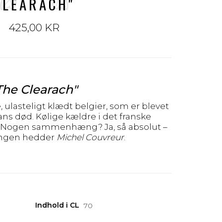
CLEARACH"
425,00 KR
The Clearach"
, ulasteligt klædt belgier, som er blevet
ns død. Kølige kældre i det franske
. Nogen sammenhæng? Ja, så absolut –
gen hedder
Michel Couvreur
.
Indhold i CL
70