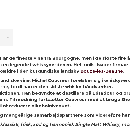
 af de fineste vine fra Bourgogne, men i de sidste fire 
han en legende i whiskyverdenen. Helt unikt køber firmae
 kældre i den burgundiske landsby
Bouze-les-Beaune
.
ndiske vine, Michel Couvreur forelsker sig i whiskyverde
rne, fordi han er den sidste whisky-håndværker.
oduktionen. Han begyndte at destillere på Edradour og br
m. Til modning fortsætter Couvreur med at bruge Sher
il at reducere alkoholniveauet.
e og mangeårige samarbejdspartnere som videreføre han
 klassisk, frisk, sød og harmonisk Single Malt Whisky, m