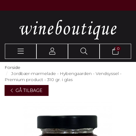
0
Forside
Jordbær-marmelade - Hybengaarden - Vendsyssel -
Premium product - 310 gr. i glas
GÅ TILBAGE