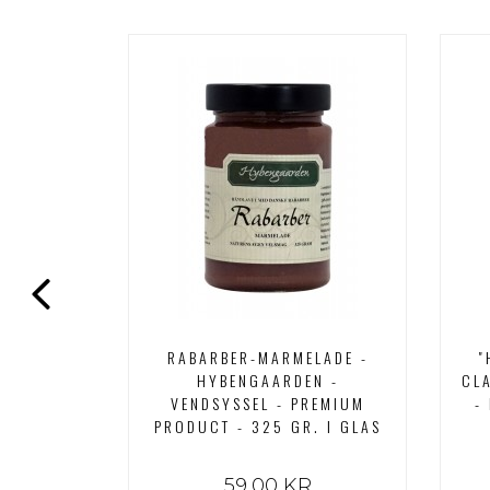
" -
RABARBER-MARMELADE -
"
N -
HYBENGAARDEN -
CL
REMIUM
VENDSYSSEL - PREMIUM
-
. I GLAS
PRODUCT - 325 GR. I GLAS
R
59,00 KR