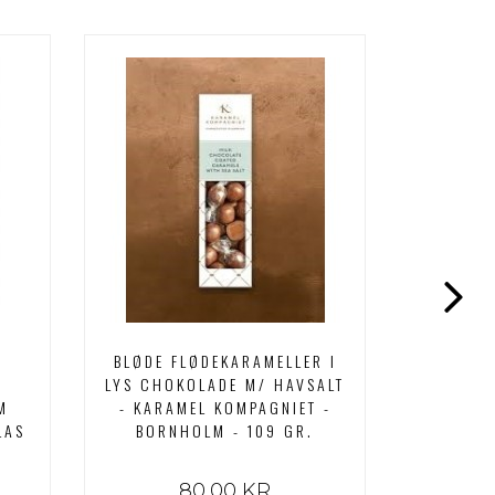
BLØDE FLØDEKARAMELLER I
S
LYS CHOKOLADE M/ HAVSALT
HY
M
- KARAMEL KOMPAGNIET -
VENDS
LAS
BORNHOLM - 109 GR.
PRODUCT
80,00 KR