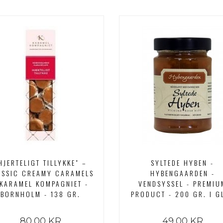
HJERTELIGT TILLYKKE" –
SYLTEDE HYBEN -
ASSIC CREAMY CARAMELS
HYBENGAARDEN -
 KARAMEL KOMPAGNIET -
VENDSYSSEL - PREMIU
BORNHOLM - 138 GR.
PRODUCT - 200 GR. I G
80,00 KR
49,00 KR