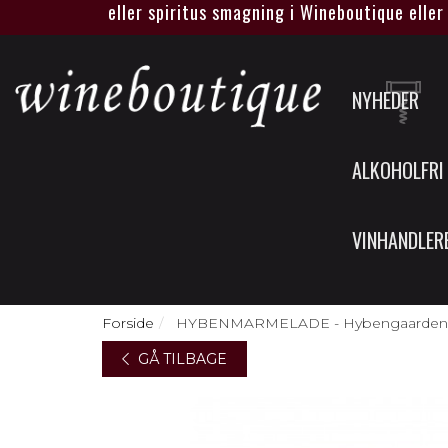
egen vin eller spiritus smagning i Wineboutique eller hos je
NYHEDER
ALKOHOLFRI
VINHANDLER
Forside
HYBENMARMELADE - Hybengaarden - Ven
GÅ TILBAGE