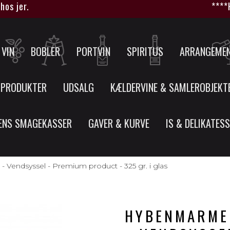
r.
****HUSK a
VIN
BOBLER
PORTVIN
SPIRITUS
ARRANGEME
 PRODUKTER
UDSALG
KÆLDERVINE & SAMLEROBJEKT
ENS SMAGEKASSER
GAVER & KURVE
IS & DELIKATES
dsyssel - Premium product - 325 gr. i glas
HYBENMARME