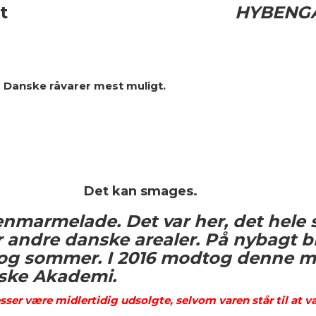
 det er dejligt
HYBENG
e råvarer mest muligt.
smages.
marmelade. Det var her, det hele s
er andre danske arealer. På nybagt
l og sommer. I 2016 modtog denne
ske Akademi.
ser være midlertidig udsolgte, selvom varen står til at v