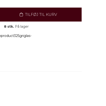
TILFØJ TIL KURV
8 stk.
På lager