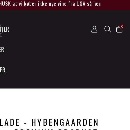
t vi køber ikke nye vine fra USA så længe Trump sidder v
0
NTER
ER
SER
LADE - HYBENGAARDEN