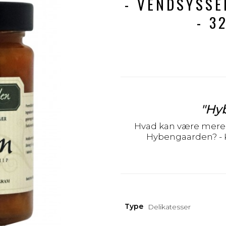
- VENDSYSSE
- 3
"Hy
Hvad kan være mere
Hybengaarden? - K
Type
Delikatesser