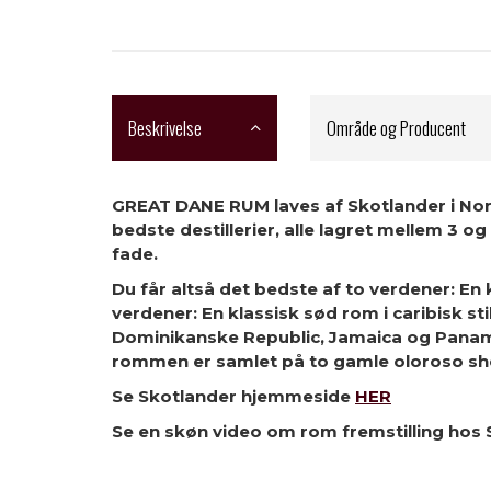
Beskrivelse
Område og Producent
GREAT DANE RUM laves af Skotlander i Nord
bedste destillerier, alle lagret mellem 3 o
fade.
Du får altså det bedste af to verdener: En 
verdener: En klassisk sød rom i caribisk s
Dominikanske Republic, Jamaica og Panama)
rommen er samlet på to gamle oloroso sher
Se Skotlander hjemmeside
HER
Se en skøn video om rom fremstilling hos