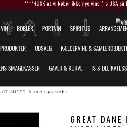
****HUSK at vi køber ikke nye vine fra USA så læn
VIN
BOBLER
PORTVIN
SPIRITUS
ARRANGEME
 PRODUKTER
UDSALG
KÆLDERVINE & SAMLEROBJEKT
ENS SMAGEKASSER
GAVER & KURVE
IS & DELIKATES
OTLANDER - leveres i gaveæske
GREAT DANE 