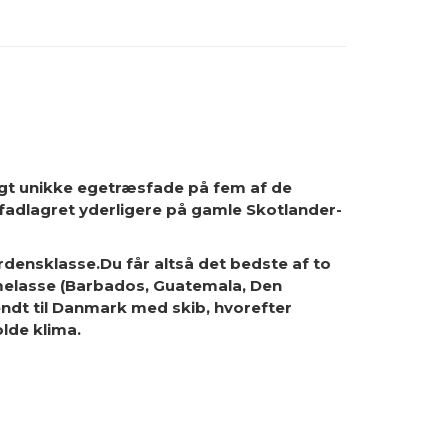
lgt unikke egetræsfade på fem af de
og fadlagret yderligere på gamle Skotlander-
erdensklasse.Du får altså det bedste af to
å melasse (Barbados, Guatemala, Den
endt til Danmark med skib, hvorefter
lde klima.