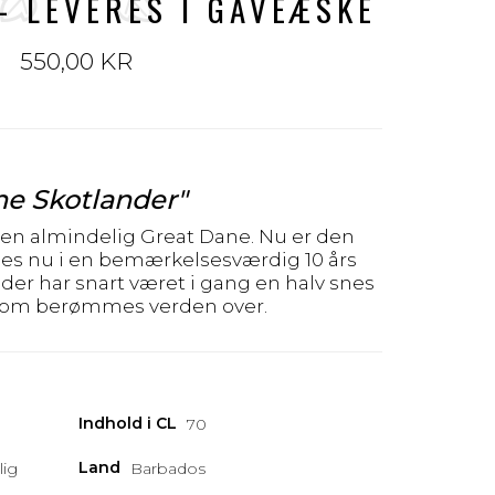
- LEVERES I GAVEÆSKE
550,00 KR
he Skotlander"
n almindelig Great Dane. Nu er den
des nu i en bemærkelsesværdig 10 års
der har snart været i gang en halv snes
 rom berømmes verden over.
Indhold i CL
70
Land
lig
Barbados