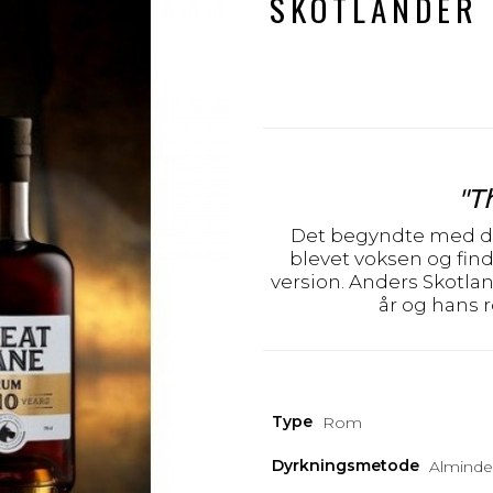
SKOTLANDER 
"T
Det begyndte med de
blevet voksen og fin
version. Anders Skotlan
år og hans
Type
Rom
Dyrkningsmetode
Alminde