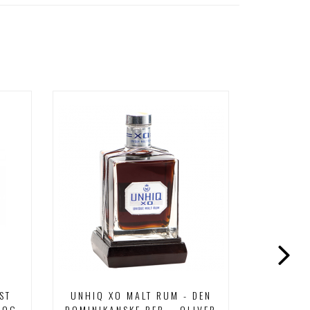
R
ST
UNHIQ XO MALT RUM - DEN
GREAT 
 OG
DOMINIKANSKE REP. - OLIVER