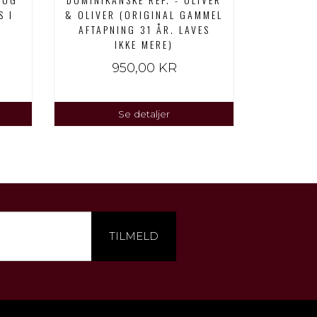
S I
& OLIVER (ORIGINAL GAMMEL
AFTAPNING 31 ÅR. LAVES
IKKE MERE)
950,00 KR
Se detaljer
TILMELD