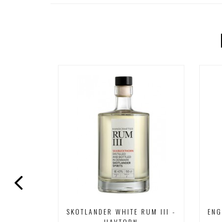
 ANDERS
SKOTLANDER WHITE RUM III -
ENG
R
HAVTORN