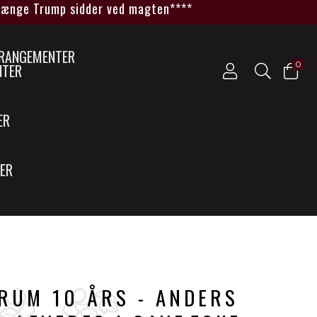
ge Trump sidder ved magten****
0
NTER
ER
SER
RUM 10 ÅRS - ANDERS