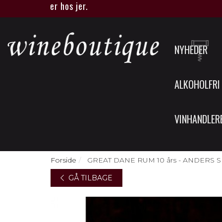
ique eller hos jer.
NYHEDER
ALKOHOLFRI
VINHANDLER
Forside
GREAT DANE RUM 10 års - ANDERS SK
GÅ TILBAGE