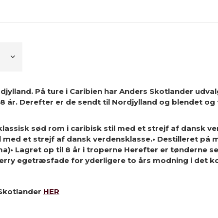
jylland. På ture i Caribien har Anders Skotlander udva
g 8 år. Derefter er de sendt til Nordjylland og blendet 
klassisk sød rom i caribisk stil med et strejf af dansk v
til med et strejf af dansk verdensklasse.• Destilleret p
• Lagret op til 8 år i troperne Herefter er tønderne s
ry egetræsfade for yderligere to års modning i det ko
 Skotlander
HER