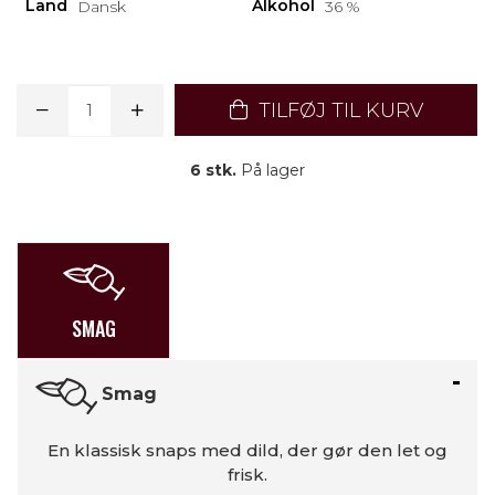
Land
Alkohol
Dansk
36 %
TILFØJ TIL KURV
6 stk.
På lager
SMAG
Smag
En klassisk snaps med dild, der gør den let og
frisk.