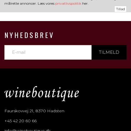
målrette annoncer. Læs vores
privatlivspolitik
her.
Tillad
NYHEDSBREV
TILMELD
Faurskovvej 21, 8370 Hadsten
+45 42 20 60 66
info@wineboutique.dk