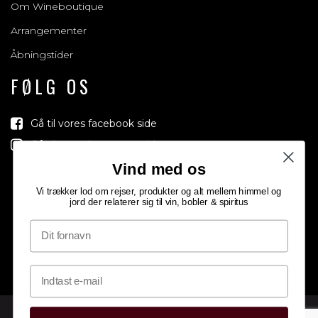
Om Wineboutique
Arrangementer
Åbningstider
FØLG OS
Gå til vores facebook side
Gå til vores Instagram side
Vind med os
Vi trækker lod om rejser, produkter og alt mellem himmel og
jord der relaterer sig til vin, bobler & spiritus