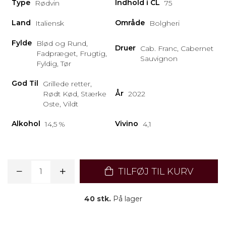
Type
Indhold i CL
Rødvin
75
Land
Område
Italiensk
Bolgheri
Fylde
Blød og Rund,
Druer
Cab. Franc, Cabernet
Fadpræget, Frugtig,
Sauvignon
Fyldig, Tør
God Til
Grillede retter,
År
Rødt Kød, Stærke
2022
Oste, Vildt
Alkohol
Vivino
14,5 %
4,1
TILFØJ TIL KURV
40 stk.
På lager