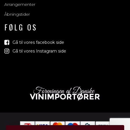
Arrangementer
Åbningstider
FØLG OS
Gå til vores facebook side
Gå til vores Instagram side
Vind med o
Vi trækker lod om rejser, produkter og 
jord der relaterer sig til vin, bobl
Tilmeld