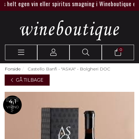
helt egen vin eller spiritus smagning i Wineboutique eller h
0
Forside
Castello Banfi - "ASKA" - Bolgheri DOC
GÅ TILBAGE
4,1
VIVINO