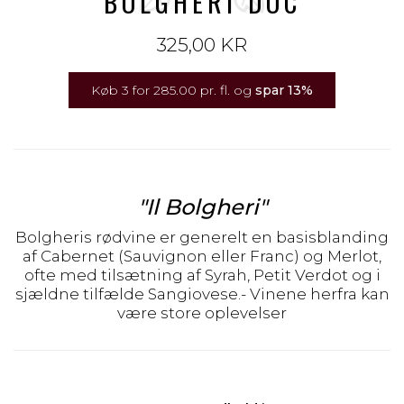
BOLGHERI DOC
325,00 KR
Køb 3 for 285.00 pr. fl. og
spar
13
%
"Il Bolgheri"
Bolgheris rødvine er generelt en basisblanding
af Cabernet (Sauvignon eller Franc) og Merlot,
ofte med tilsætning af Syrah, Petit Verdot og i
sjældne tilfælde Sangiovese.- Vinene herfra kan
være store oplevelser