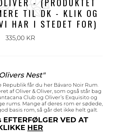
 OLIVER - (PRODUKTET
MERE TIL DK - KLIK OG
VI HAR I STEDET FOR)
335,00 KR
Olivers Nest"
Republik får du her Bávaro Noir Rum.
t af Oliver & Oliver, som også står bag
ntacana Club og Oliver’s Exquisito og
e rums. Mange af deres rom er sødede,
 basis rom, så går det ikke helt galt.
s EFTERFØLGER VED AT
KLIKKE
HER