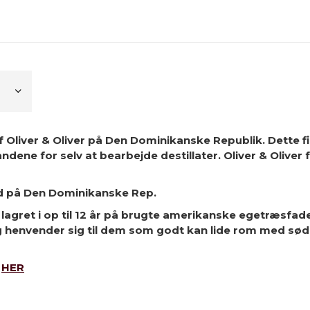
f Oliver & Oliver på Den Dominikanske Republik. Dette f
e for selv at bearbejde destillater. Oliver & Oliver få
d på Den Dominikanske Rep.
lagret i op til 12 år på brugte amerikanske egetræsfade
envender sig til dem som godt kan lide rom med sødm
G
HER