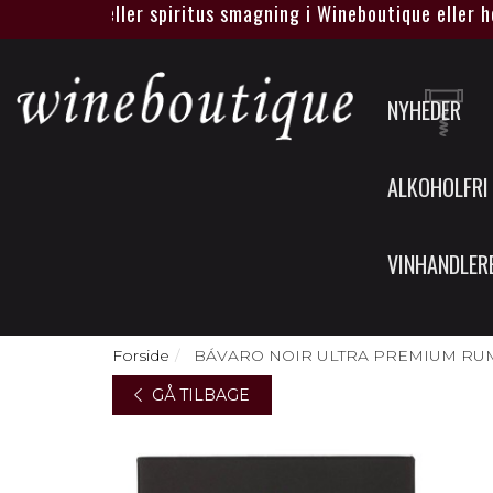
egen vin eller spiritus smagning i Wineboutique eller hos jer
NYHEDER
ALKOHOLFRI
VINHANDLER
Forside
BÁVARO NOIR ULTRA PREMIUM RUM - OLIVE
GÅ TILBAGE