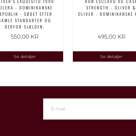
LIVER'S EXQUISITO 1990
RON ESCLAVO XO CAS
OLERA - DOMINIKANSKE
STRENGTH - OLIVER 
EPUBLIK - SØDET EFTER
OLIVER - DOMINIKANSKE 
GAMLE STANDARTER OG
DERFOR SJÆLDEN.
550,00 KR
495,00 KR
Se detaljer
Se detaljer