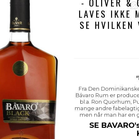
- OLIVER &
LAVES IKKE 
SE HVILKEN 
"
Fra Den Dominikanske 
Bávaro Rum er producere
bl.a. Ron Quorhum, Pu
mange andre fabelagtig
men når man har en god
SE BAVARO'