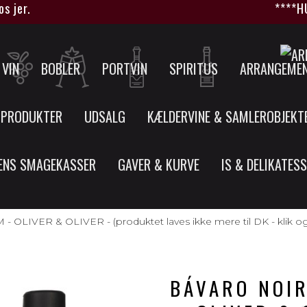
.
****HUSK a
VIN
BOBLER
PORTVIN
SPIRITUS
ARRANGEME
 PRODUKTER
UDSALG
KÆLDERVINE & SAMLEROBJEKT
ENS SMAGEKASSER
GAVER & KURVE
IS & DELIKATES
R & OLIVER - (produktet laves ikke mere til DK - klik og se h
BÁVARO NOI