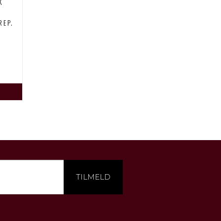
K
&
REP.
TILMELD