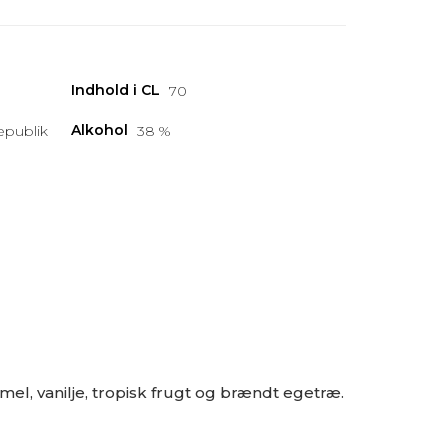
Indhold i CL
70
Alkohol
publik
38 %
el, vanilje, tropisk frugt og brændt egetræ.