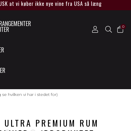
t vi køber ikke nye vine fra USA så længe Trump sidder v
0
NTER
ER
SER
vilken vi har i stedet for)
R ULTRA PREMIUM RUM