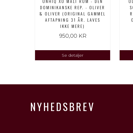
UNHIQ XO MALT RUM - DEN
O
DOMINIKANSKE REP. - OLIVER
S
& OLIVER (ORIGINAL GAMMEL
R
AFTAPNING 31 ÅR. LAVES
IKKE MERE)
950,00 KR
Se detaljer
NYHEDSBREV