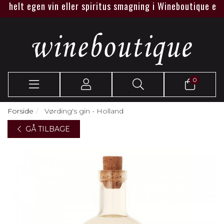
elt egen vin eller spiritus smagning i Wineboutique eller ho
0
Forside
Vørding's gin - Holland
GÅ TILBAGE