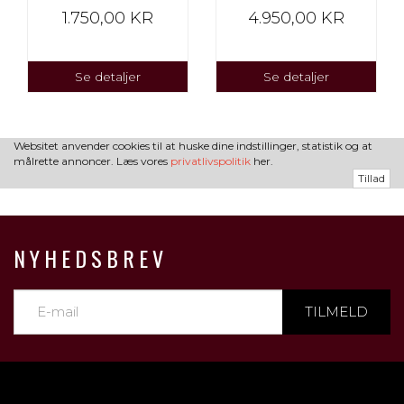
1.750,00 KR
4.950,00 KR
Se detaljer
Se detaljer
Websitet anvender cookies til at huske dine indstillinger, statistik og at
målrette annoncer. Læs vores
privatlivspolitik
her.
Tillad
NYHEDSBREV
TILMELD