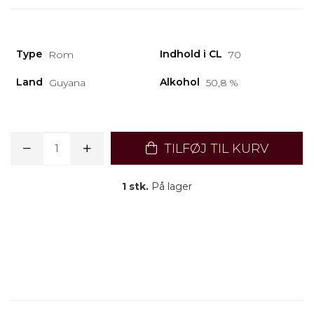
Type
Indhold i CL
Rom
70
Land
Alkohol
Guyana
50,8 %
TILFØJ TIL KURV
1 stk.
På lager