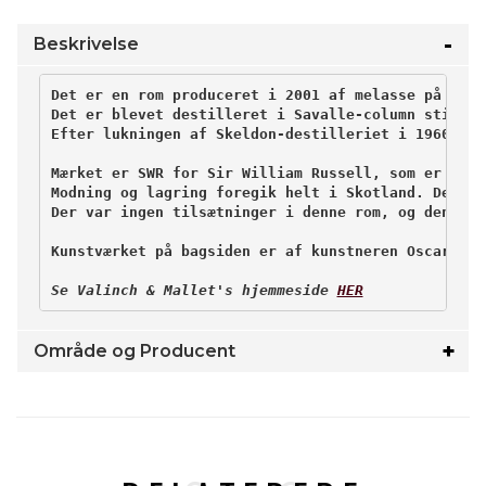
Beskrivelse
Det er en rom produceret i 2001 af melasse på Diam
Det er blevet destilleret i Savalle-column still'e
Efter lukningen af ​​Skeldon-destilleriet i 1960, b
Mærket er SWR for Sir William Russell, som er den 
Modning og lagring foregik helt i Skotland. Denne 
Der var ingen tilsætninger i denne rom, og den ble
Kunstværket på bagsiden er af kunstneren Oscar Isa
Se Valinch & Mallet's hjemmeside 
HER
Område og Producent