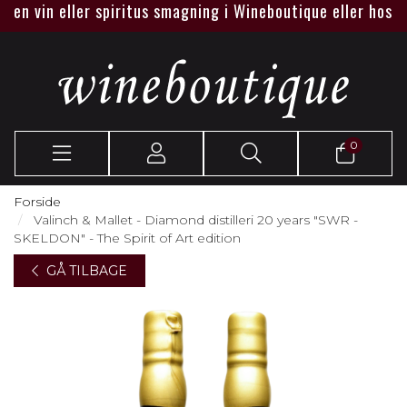
n vin eller spiritus smagning i Wineboutique eller hos jer.
0
Forside
Valinch & Mallet - Diamond distilleri 20 years "SWR -
SKELDON" - The Spirit of Art edition
GÅ TILBAGE