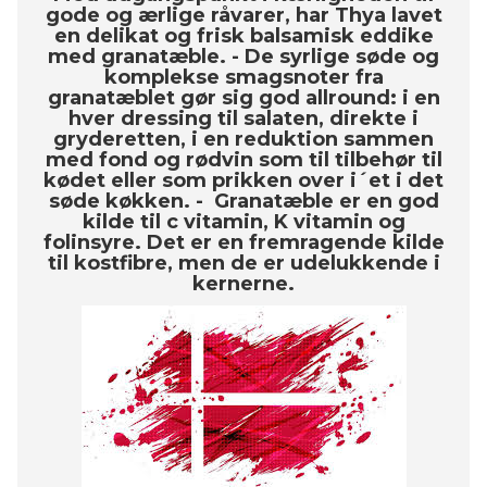
gode og ærlige råvarer, har Thya lavet
en delikat og frisk balsamisk eddike
med granatæble. - De syrlige søde og
komplekse smagsnoter fra
granatæblet gør sig god allround: i en
hver dressing til salaten, direkte i
gryderetten, i en reduktion sammen
med fond og rødvin som til tilbehør til
kødet eller som prikken over i´et i det
søde køkken. - Granatæble er en god
kilde til c vitamin, K vitamin og
folinsyre. Det er en fremragende kilde
til kostfibre, men de er udelukkende i
kernerne.