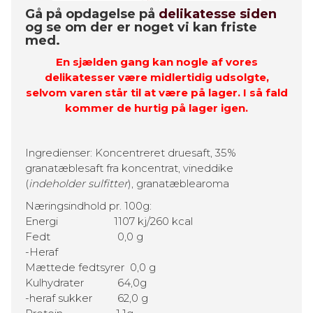
Gå på opdagelse på
delikatesse siden
og se om der er noget vi kan friste
med.
En sjælden gang kan nogle af vores
delikatesser være midlertidig udsolgte,
selvom varen står til at være på lager. I så fald
kommer de hurtig på lager igen.
Ingredienser: Koncentreret druesaft, 35%
granatæblesaft fra koncentrat, vineddike
(
indeholder sulfitter
), granatæblearoma
Næringsindhold pr. 100g:
Energi 1107 kj/260 kcal
Fedt 0,0 g
-Heraf
Mættede fedtsyrer 0,0 g
Kulhydrater 64,0g
-heraf sukker 62,0 g