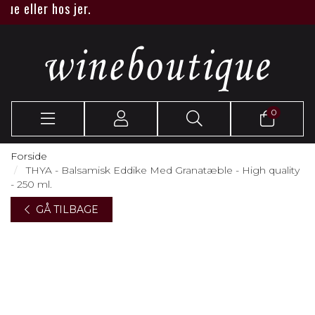
 eller hos jer.
0
Forside
THYA - Balsamisk Eddike Med Granatæble - High quality
- 250 ml.
GÅ TILBAGE