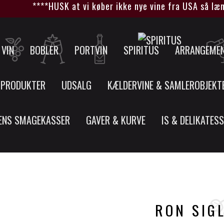
****HUSK at vi køber ikke nye vine fra USA så længe
VIN
BOBLER
PORTVIN
SPIRITUS
ARRANGEME
 PRODUKTER
UDSALG
KÆLDERVINE & SAMLEROBJEKT
ENS SMAGEKASSER
GAVER & KURVE
IS & DELIKATES
RON SIGL