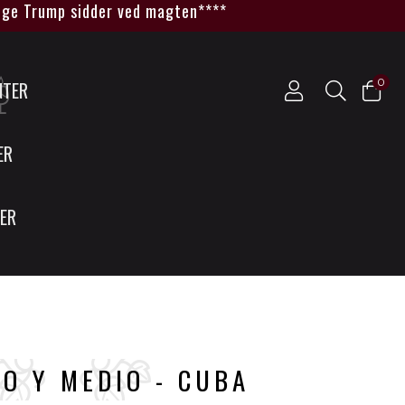
 Trump sidder ved magten****
0
NTER
ER
SER
O Y MEDIO - CUBA