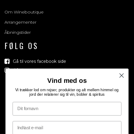
Om Wineboutique
Arrangementer
Åbningstider
FØLG OS
Gå til vores facebook side
Gå til vores Instagram side
Vind med os
Vi trækker lod om rejser, produkter og alt mellem himmel og
jord der relaterer sig til vin, bobler & spiritus