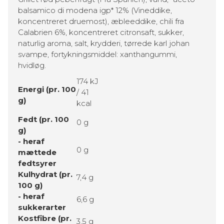
balsamico di modena igp* 12% (Vineddike,
koncentreret druemost), æbleeddike, chili fra
Calabrien 6%, koncentreret citronsaft, sukker,
naturlig aroma, salt, krydderi, tørrede karl johan
svampe, fortykningsmiddel: xanthangummi,
hvidløg.
174 kJ
Energi (pr. 100
/ 41
g)
kcal
Fedt (pr. 100
0 g
g)
- heraf
0 g
mættede
fedtsyrer
Kulhydrat (pr.
7,4 g
100 g)
- heraf
6,6 g
sukkerarter
Kostfibre (pr.
3,5 g