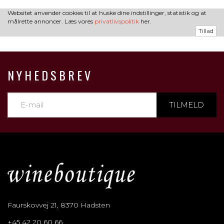
Websitet anvender cookies til at huske dine indstillinger, statistik og at
målrette annoncer. Læs vores
privatlivspolitik
her.
Tillad
NYHEDSBREV
TILMELD
Faurskovvej 21, 8370 Hadsten
+45 42 20 60 66