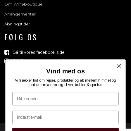
Om Wineboutique
Arrangementer
Åbningstider
FØLG OS
Gå til vores facebook side
Gå til vores Instagram side
Vind med os
Vi trækker lod om rejser, produkter og alt mellem himmel og
jord der relaterer sig til vin, bobler & spiritus