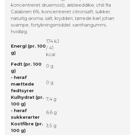
koncentreret druemost), æbleeddike, chili fra
Calabrien 6%, koncentreret citronsaft, sukker,
naturlig aroma, salt, krydderi, tørrede karl johan
svampe, fortykningsmiddel: xanthangummi,
hvidløg.
174 kJ
Energi (pr. 100
/ 41
g)
kcal
Fedt (pr. 100
0 g
g)
- heraf
0 g
mættede
fedtsyrer
Kulhydrat (pr.
7,4 g
100 g)
- heraf
6,6 g
sukkerarter
Kostfibre (pr.
3,5 g
100 g)