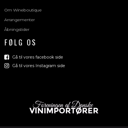
Om Wineboutique
Arrangementer
Åbningstider
FØLG OS
Gå til vores facebook side
Gå til vores Instagram side
Vind med os
Vi trækker lod om rejser, produkter og alt mellem him
jord der relaterer sig til vin, bobler & spiritus