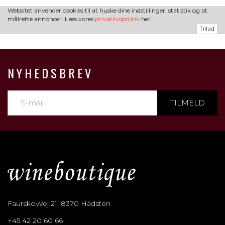
Websitet anvender cookies til at huske dine indstillinger, statistik og at
målrette annoncer. Læs vores
privatlivspolitik
her.
Tillad
NYHEDSBREV
TILMELD
Faurskovvej 21, 8370 Hadsten
+45 42 20 60 66