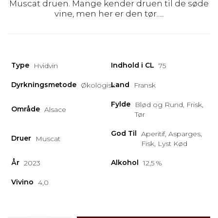
Muscat druen. Mange kender druen til de søde
vine, men her er den tør.....
Type
Indhold i CL
Hvidvin
75
Dyrkningsmetode
Land
Økologisk
Fransk
Fylde
Blød og Rund, Frisk,
Område
Alsace
Tør
God Til
Aperitif, Asparges,
Druer
Muscat
Fisk, Lyst Kød
År
Alkohol
2023
12,5 %
Vivino
4,0