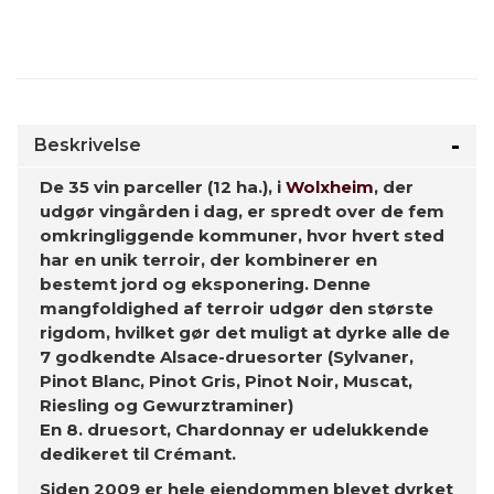
Beskrivelse
De 35 vin parceller (12 ha.), i
Wolxheim
, der
udgør vingården i dag, er spredt over de fem
omkringliggende kommuner, hvor hvert sted
har en unik terroir, der kombinerer en
bestemt jord og eksponering. Denne
mangfoldighed af terroir udgør den største
rigdom, hvilket gør det muligt at dyrke alle ​​de
7 godkendte Alsace-druesorter (Sylvaner,
Pinot Blanc, Pinot Gris, Pinot Noir, Muscat,
Riesling og Gewurztraminer)
En 8. druesort, Chardonnay er udelukkende
dedikeret til Crémant.
Siden 2009 er hele ejendommen blevet dyrket