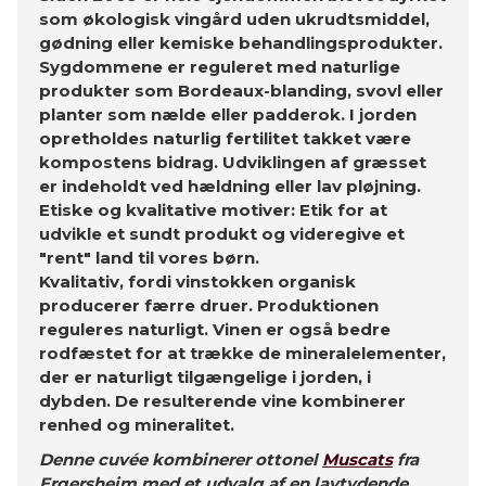
som økologisk vingård uden ukrudtsmiddel,
gødning eller kemiske behandlingsprodukter.
Sygdommene er reguleret med naturlige
produkter som Bordeaux-blanding, svovl eller
planter som nælde eller padderok. I jorden
opretholdes naturlig fertilitet takket være
kompostens bidrag. Udviklingen af ​​græsset
er indeholdt ved hældning eller lav pløjning.
Etiske og kvalitative motiver: Etik for at
udvikle et sundt produkt og videregive et
"rent" land til vores børn.
Kvalitativ, fordi vinstokken organisk
producerer færre druer. Produktionen
reguleres naturligt. Vinen er også bedre
rodfæstet for at trække de mineralelementer,
der er naturligt tilgængelige i jorden, i
dybden. De resulterende vine kombinerer
renhed og mineralitet.
Denne cuvée kombinerer ottonel
Muscats
fra
Ergersheim med et udvalg af en lavtydende