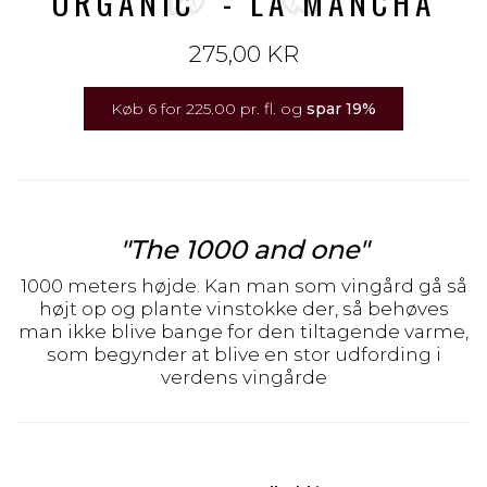
ORGANIC" - LA MANCHA
275,00 KR
Køb 6 for 225.00 pr. fl. og
spar
19
%
"The 1000 and one"
1000 meters højde. Kan man som vingård gå så
højt op og plante vinstokke der, så behøves
man ikke blive bange for den tiltagende varme,
som begynder at blive en stor udfording i
verdens vingårde