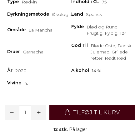
Type
Indhold i CL
Rødvin
75
Dyrkningsmetode
Land
Økologisk
Spansk
Fylde
Blød og Rund,
Område
La Mancha
Frugtig, Fyldig, Tør
God Til
Bløde Oste, Dansk
Druer
Garnacha
Julemad, Grillede
retter, Rødt Kød
År
Alkohol
2020
14 %
Vivino
4,1
TILFØJ TIL KURV
12 stk.
På lager