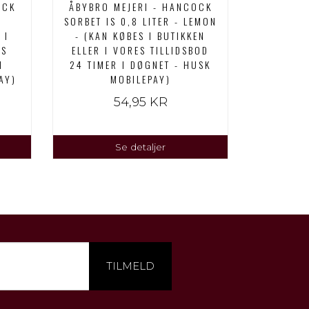
OCK
ÅBYBRO MEJERI - HANCOCK
ÅBYB
-
SORBET IS 0,8 LITER - LEMON
VANILJE 
 I
- (KAN KØBES I BUTIKKEN
KØBES 
ES
ELLER I VORES TILLIDSBOD
VORES T
I
24 TIMER I DØGNET - HUSK
I DØGNET
AY)
MOBILEPAY)
54,95 KR
Se detaljer
TILMELD