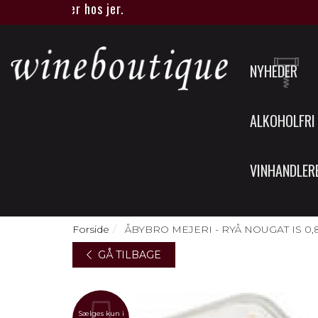
que eller hos jer.
NYHEDER
ALKOHOLFRI
VINHANDLER
Forside
ÅBYBRO MEJERI - RYÅ NOUGAT IS 0,8
GÅ TILBAGE
Sælges kun i