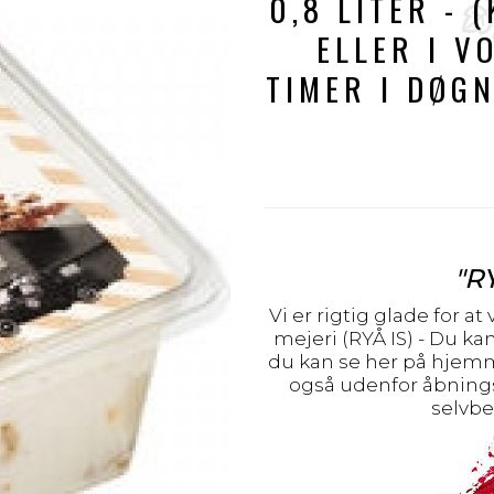
0,8 LITER - 
ELLER I V
TIMER I DØGN
"R
Vi er rigtig glade for at
mejeri (RYÅ IS) - Du k
du kan se her på hjemm
også udenfor åbningst
selvbe