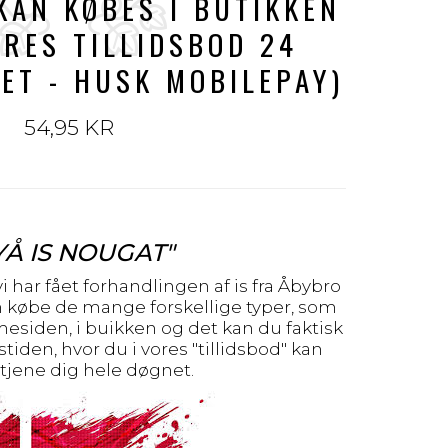
(KAN KØBES I BUTIKKEN
ORES TILLIDSBOD 24
ET - HUSK MOBILEPAY)
54,95 KR
YÅ IS NOUGAT"
 vi har fået forhandlingen af is fra Åbybro
an købe de mange forskellige typer, som
esiden, i buikken og det kan du faktisk
iden, hvor du i vores "tillidsbod" kan
tjene dig hele døgnet.