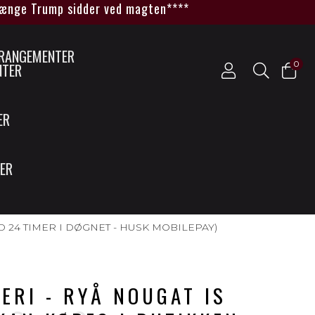
e Trump sidder ved magten****
0
NTER
ER
SER
OD 24 TIMER I DØGNET - HUSK MOBILEPAY)
ERI - RYÅ NOUGAT IS