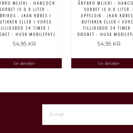
YBRO MEJERI - HANCOCK
ÅBYBRO MEJERI - HANC
SORBET IS 0,8 LITER -
SORBET IS 0,8 LITER 
BRIKOS - (KAN KØBES I
APPELSIN - (KAN KØBES
UTIKKEN ELLER I VORES
BUTIKKEN ELLER I VOR
TILLIDSBOD 24 TIMER I
TILLIDSBOD 24 TIMER 
GNET - HUSK MOBILEPAY)
DØGNET - HUSK MOBILEP
54,95 KR
54,95 KR
Se detaljer
Se detaljer