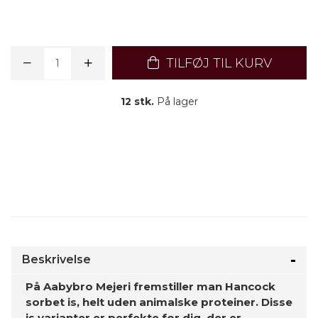
TILFØJ TIL KURV
12 stk.
På lager
Beskrivelse
På Aabybro Mejeri fremstiller man Hancock
sorbet is, helt uden animalske proteiner. Disse
is varianter er perfekte for dig, der er