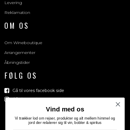
Levering
Reklamation
OM OS
Om Wineboutique
Arrangementer
Åbningstider
FØLG OS
Gå til vores facebook side
Gå til vores Instagram side
Vind med os
Vi trækker lod om rejser, produkter og alt mellem himmel og
jord der relaterer sig til vin, bobler & spiritus