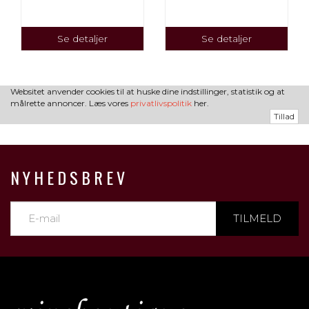
Se detaljer
Se detaljer
Websitet anvender cookies til at huske dine indstillinger, statistik og at
målrette annoncer. Læs vores
privatlivspolitik
her.
Tillad
NYHEDSBREV
TILMELD