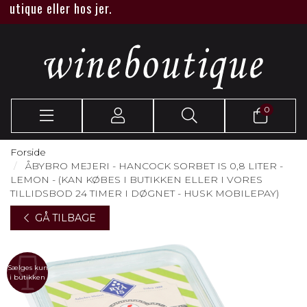
ique eller hos jer.
0
Forside
ÅBYBRO MEJERI - HANCOCK SORBET IS 0,8 LITER -
LEMON - (KAN KØBES I BUTIKKEN ELLER I VORES
TILLIDSBOD 24 TIMER I DØGNET - HUSK MOBILEPAY)
GÅ TILBAGE
Sælges kun
i butikken