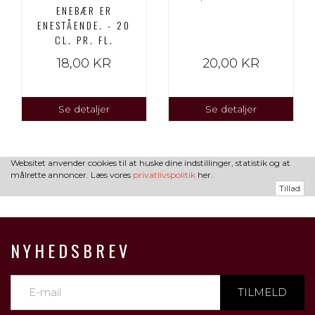
ENEBÆR ER
ENESTÅENDE. - 20
CL. PR. FL.
18,00 KR
20,00 KR
Se detaljer
Se detaljer
Websitet anvender cookies til at huske dine indstillinger, statistik og at
målrette annoncer. Læs vores
privatlivspolitik
her.
Tillad
NYHEDSBREV
TILMELD