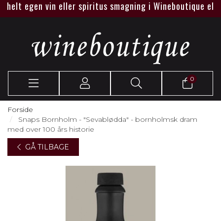
helt egen vin eller spiritus smagning i Wineboutique eller h
0
Forside
Snaps Bornholm - "Sevablødda" - bornholmsk dram
med over 100 års historie
GÅ TILBAGE