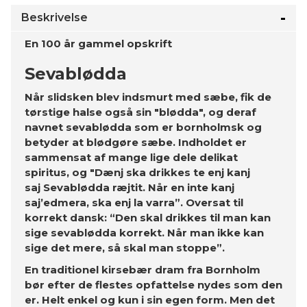
Beskrivelse
En 100 år gammel opskrift
Sevablødda
Når slidsken blev indsmurt med sæbe, fik de
tørstige halse også sin "blødda", og deraf
navnet sevablødda som er bornholmsk og
betyder at blødgøre sæbe. Indholdet er
sammensat af mange lige dele delikat
spiritus, og "Dænj ska drikkes te enj kanj
saj Sevablødda ræjtit. Når en inte kanj
saj’edmera, ska enj la varra”. Oversat til
korrekt dansk: “Den skal drikkes til man kan
sige sevablødda korrekt. Når man ikke kan
sige det mere, så skal man stoppe”.
En traditionel kirsebær dram fra Bornholm
bør efter de flestes opfattelse nydes som den
er. Helt enkel og kun i sin egen form. Men det