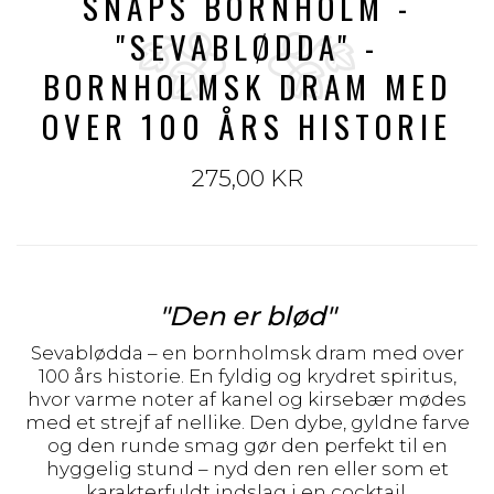
SNAPS BORNHOLM -
"SEVABLØDDA" -
BORNHOLMSK DRAM MED
OVER 100 ÅRS HISTORIE
275,00 KR
"Den er blød"
Sevablødda – en bornholmsk dram med over
100 års historie. En fyldig og krydret spiritus,
hvor varme noter af kanel og kirsebær mødes
med et strejf af nellike. Den dybe, gyldne farve
og den runde smag gør den perfekt til en
hyggelig stund – nyd den ren eller som et
karakterfuldt indslag i en cocktail.