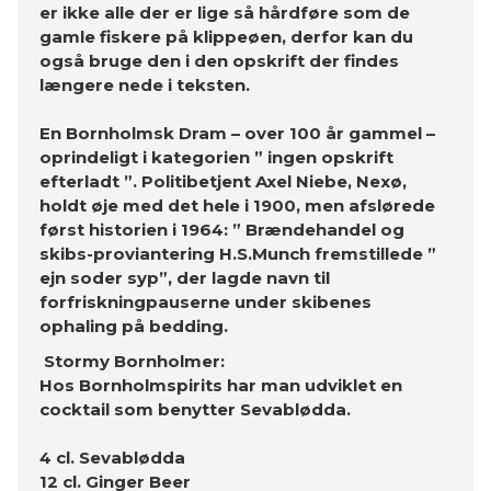
er ikke alle der er lige så hårdføre som de
gamle fiskere på klippeøen, derfor kan du
også bruge den i den opskrift der findes
længere nede i teksten.
En Bornholmsk Dram – over 100 år gammel –
oprindeligt i kategorien ” ingen opskrift
efterladt ”. Politibetjent Axel Niebe, Nexø,
holdt øje med det hele i 1900, men afslørede
først historien i 1964: ” Brændehandel og
skibs-proviantering H.S.Munch fremstillede ”
ejn soder syp”, der lagde navn til
forfriskningpauserne under skibenes
ophaling på bedding.
Stormy Bornholmer:
Hos Bornholmspirits har man udviklet en
cocktail som benytter Sevablødda.
4 cl. Sevablødda
12 cl. Ginger Beer