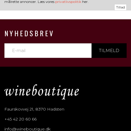
målrette annoncer. Læs vores
privatlivspolitik
her.
Tillad
NYHEDSBREV
TILMELD
Faurskovvej 21, 8370 Hadsten
+45 42 20 60 66
info@wineboutique.dk