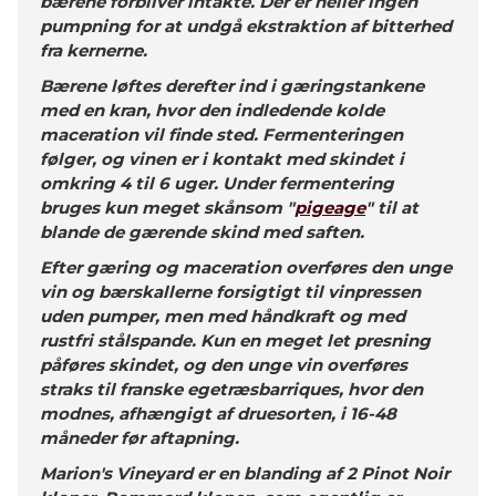
bærene forbliver intakte. Der er heller ingen
pumpning for at undgå ekstraktion af bitterhed
fra kernerne.
Bærene løftes derefter ind i gæringstankene
med en kran, hvor den indledende kolde
maceration vil finde sted. Fermenteringen
følger, og vinen er i kontakt med skindet i
omkring 4 til 6 uger. Under fermentering
bruges kun meget skånsom "
pigeage
" til at
blande de gærende skind med saften.
Efter gæring og maceration overføres den unge
vin og bærskallerne forsigtigt til vinpressen
uden pumper, men med håndkraft og med
rustfri stålspande. Kun en meget let presning
påføres skindet, og den unge vin overføres
straks til franske egetræsbarriques, hvor den
modnes, afhængigt af druesorten, i 16-48
måneder før aftapning.
Marion's Vineyard er en blanding af 2 Pinot Noir