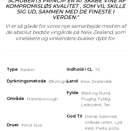
"SCHUBERTS PRINCIP ER AT SKABE VINE
AF
KOMPROMISLØS KVALITET
, SOM VIL SKILLE
SIG UD, SAMMEN MED
DE FINESTE I
VERDEN."
Vi er så glade for vores nye samarbejde med en af
de absolut bedste vingårde på New Zealand, som
vinelskere og vinkendere bukker dybt for.
Type
Indhold i CL
Rødvin
75
Dyrkningsmetode
Land
Økologisk
New Zealandsk
Fylde
Blød og Rund,
Område
Martinborough
Frugtig, Fyldig,
Letkrydret, Tør
God Til
Dansk Julemad,
Grillede retter, Lyst
Druer
Pinot Noir
Kød, Pasta, pizza