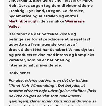
vindyrkning, især deres yndlingssort – Pinot
Noir. Deres søgen tog dem til vinområderne
Frankrig, Tyskland, Oregon, Californien,
Sydamerika og Australien og endte i
Martinborough
i den smukke
Wairarapa
Valley
.
Her fandt de det perfekte klima og
betingelser for at producere et meget lavt
udbytte og fremragende kvalitet af
druer. Siden 1998 har Schubert Wines dyrket
og produceret vine med intens og kompleks
karakter, som nu er nationalt og
internationalt prisvindende.
Rødvinene:
For alle rødvine udfører man det der kaldes
"Pinot Noir Winemaking". Det betyder, at
druerne efter en nøje udvælgelse afstilkes (hvis
de ikke bruges delvist som hele klaser i
gæringen). Der er ingen knusning af druerne, så