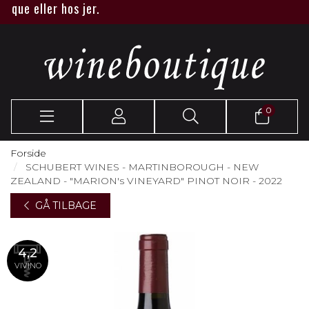
e eller hos jer.
0
Forside
SCHUBERT WINES - MARTINBOROUGH - NEW
ZEALAND - "MARION's VINEYARD" PINOT NOIR - 2022
GÅ TILBAGE
4,2
VIVINO