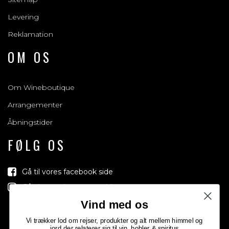
Levering
Reklamation
OM OS
Om Wineboutique
Arrangementer
Åbningstider
FØLG OS
Gå til vores facebook side
Gå til vores Instagram side
Vind med os
Vi trækker lod om rejser, produkter og alt mellem himmel og
jord der relaterer sig til vin, bobler & spiritus