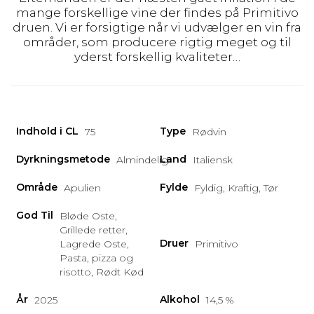
mange forskellige vine der findes på Primitivo
druen. Vi er forsigtige når vi udvælger en vin fra
områder, som producere rigtig meget og til
yderst forskellig kvaliteter…
Indhold i CL
Type
75
Rødvin
Dyrkningsmetode
Land
Almindelig
Italiensk
Område
Fylde
Apulien
Fyldig, Kraftig, Tør
God Til
Bløde Oste,
Grillede retter,
Druer
Lagrede Oste,
Primitivo
Pasta, pizza og
risotto, Rødt Kød
År
Alkohol
2025
14,5 %