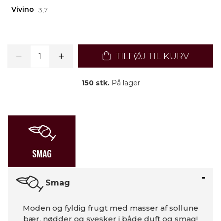
Vivino
3,7
TILFØJ TIL KURV
150 stk.
På lager
SMAG
Smag
Moden og fyldig frugt med masser af sollune
bær, nødder og svesker i både duft og smag!