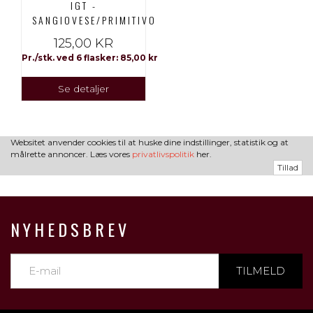
IGT -
SANGIOVESE/PRIMITIVO
125,00 KR
Pr./stk. ved 6 flasker: 85,00 kr
Se detaljer
Websitet anvender cookies til at huske dine indstillinger, statistik og at
målrette annoncer. Læs vores
privatlivspolitik
her.
Tillad
NYHEDSBREV
TILMELD