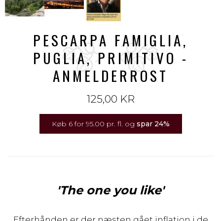
PESCARPA FAMIGLIA,
PUGLIA, PRIMITIVO -
ANMELDERROST
125,00 KR
Køb 6 for 95.00 pr. fl. og
spar
24
%
'The one you like'
Efterhånden er der næsten gået inflation i de