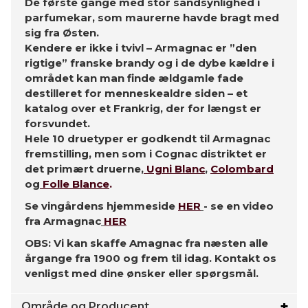
De første gange med stor sandsynlighed i
parfumekar, som maurerne havde bragt med
sig fra Østen.
Kendere er ikke i tvivl – Armagnac er ”den
rigtige” franske brandy og i de dybe kældre i
området kan man finde ældgamle fade
destilleret for menneskealdre siden – et
katalog over et Frankrig, der for længst er
forsvundet.
Hele 10 druetyper er godkendt til Armagnac
fremstilling, men som i Cognac distriktet er
det primært druerne,
Ugni Blanc
,
Colombard
og
Folle Blance
.
Se vingårdens hjemmeside
HER
- se en video
fra Armagnac
HER
OBS: Vi kan skaffe Amagnac fra næsten alle
årgange fra 1900 og frem til idag. Kontakt os
venligst med dine ønsker eller spørgsmål.
Område og Producent