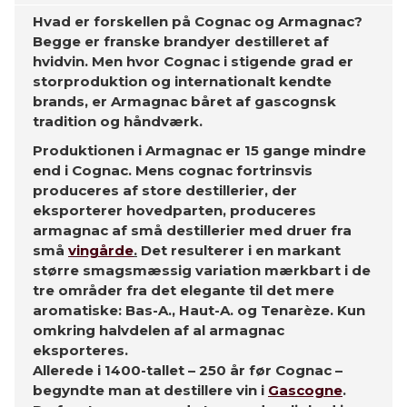
Hvad er forskellen på Cognac og Armagnac?
Begge er franske brandyer destilleret af
hvidvin. Men hvor Cognac i stigende grad er
storproduktion og internationalt kendte
brands, er Armagnac båret af gascognsk
tradition og håndværk.
Produktionen i Armagnac er 15 gange mindre
end i Cognac. Mens cognac fortrinsvis
produceres af store destillerier, der
eksporterer hovedparten, produceres
armagnac af små destillerier med druer fra
små
vingårde
.
Det resulterer i en markant
større smagsmæssig variation mærkbart i de
tre områder fra det elegante til det mere
aromatiske: Bas-A., Haut-A. og Tenarèze. Kun
omkring halvdelen af al armagnac
eksporteres.
Allerede i 1400-tallet – 250 år før Cognac –
begyndte man at destillere vin i
Gascogne
.