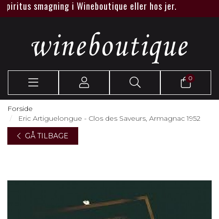
iritus smagning i Wineboutique eller hos jer.
0
Forside
Eric Artiguelongue - Clos des Saveurs, Armagnac 1952
GÅ TILBAGE