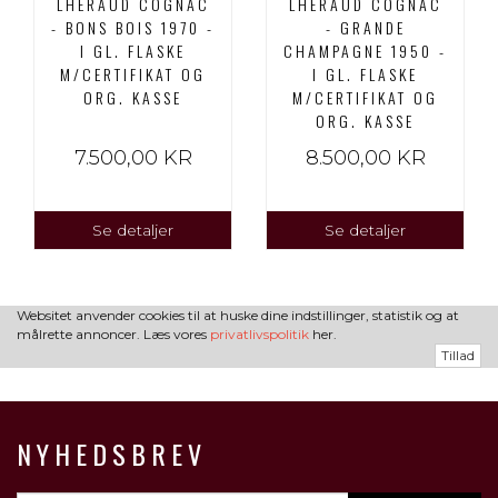
LHERAUD COGNAC
LHERAUD COGNAC
- BONS BOIS 1970 -
- GRANDE
I GL. FLASKE
CHAMPAGNE 1950 -
M/CERTIFIKAT OG
I GL. FLASKE
ORG. KASSE
M/CERTIFIKAT OG
ORG. KASSE
7.500,00 KR
8.500,00 KR
Se detaljer
Se detaljer
Websitet anvender cookies til at huske dine indstillinger, statistik og at
målrette annoncer. Læs vores
privatlivspolitik
her.
Tillad
NYHEDSBREV