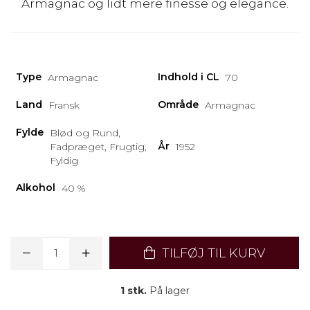
Armagnac og lidt mere finesse og elegance.
Type
Indhold i CL
Armagnac
70
Land
Område
Fransk
Armagnac
Fylde
Blød og Rund,
År
Fadpræget, Frugtig,
1952
Fyldig
Alkohol
40 %
TILFØJ TIL KURV
1 stk.
På lager