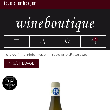
ue eller hos jer.
0
Forside
"Emidio Pepe" - Trebbiano d* Abruzzo
GÅ TILBAGE
4,0
VIVINO