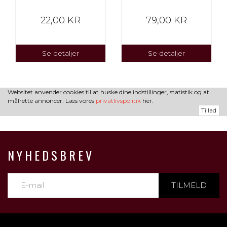
22,00 KR
79,00 KR
Se detaljer
Se detaljer
Websitet anvender cookies til at huske dine indstillinger, statistik og at
målrette annoncer. Læs vores
privatlivspolitik
her.
Tillad
NYHEDSBREV
TILMELD