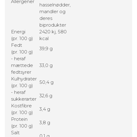
Allergener
hasselnødder,
mandler og
deres
biprodukter
Energi
2420 kj, 580
(pr. 100 g)
kcal
Fedt
39,9 g
(pr. 100 g)
- heraf
mættede
33,0 g
fedtsyrer
Kulhydrater
50,4 g
(pr. 100 g)
- heraf
32,6 g
sukkerarter
Kostfibre
3,4 g
(pr. 100 g)
Protein
3,8 g
(pr. 100 g)
Salt
0,1 g