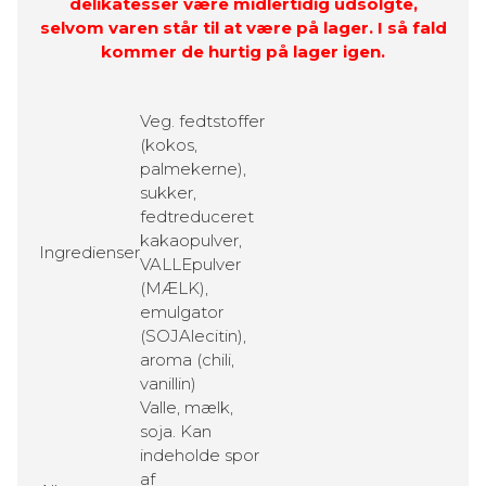
delikatesser være midlertidig udsolgte,
selvom varen står til at være på lager. I så fald
kommer de hurtig på lager igen.
Veg. fedtstoffer
(kokos,
palmekerne),
sukker,
fedtreduceret
kakaopulver,
Ingredienser
VALLEpulver
(MÆLK),
emulgator
(SOJAlecitin),
aroma (chili,
vanillin)
Valle, mælk,
soja. Kan
indeholde spor
af