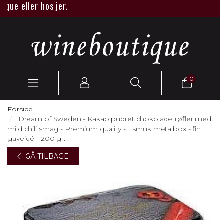
 eller hos jer.
0
Forside
Dream of Sweden - Kakao pudret chokoladetrøfler med
mild chili smag - Premium quality - I smuk metalbox - fin
gaveidé - 200 gr.
GÅ TILBAGE