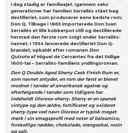
i dag stadig er familieejet. Igennem seks
generationer har familien Serrallés stået bag
destilleriet, som producerer øens bedste rom;
Don Q. Tilbage i 1865 importerede Don Juan
Serrallés et lille kobberpot still og destillerede
hermed den første rom solgt under Serrallés-
navnet. I 1934 lancerede destilleriet Don Q-
brandet, opkaldt efter romanen
Don
Quixote
af Miguel de Cervantes fra det tidlige
1600-tal – Serrallés-familiens yndlingsroman.
Don Q Double Aged Sherry Cask Finish Rum er,
som navnet antyder, en rom der først er blevet
modnet i tønder af amerikansk egetræ og
efterfølgende i tønder som tidligere har
indeholdt Oloroso-sherry. Sherry er en spansk
vintype og den ældre, fortificeret og oxideret
sherry-type ved navn Oloroso er typisk meget
mørk i sin smagsprofil med noter af balsamico,
forskellige nødder, chokolade, orangeskal, rosin
og salt.