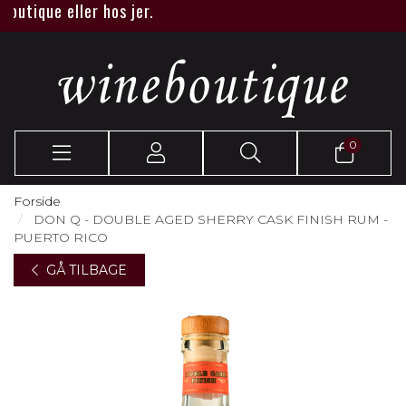
tique eller hos jer.
0
Forside
DON Q - DOUBLE AGED SHERRY CASK FINISH RUM -
PUERTO RICO
GÅ TILBAGE