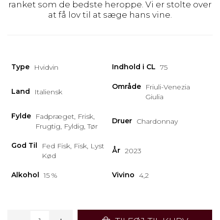
ranket som de bedste heroppe. Vi er stolte over
at få lov til at sæge hans vine.
Type
Indhold i CL
Hvidvin
75
Område
Friuli-Venezia
Land
Italiensk
Giulia
Fylde
Fadpræget, Frisk,
Druer
Chardonnay
Frugtig, Fyldig, Tør
God Til
Fed Fisk, Fisk, Lyst
År
2023
Kød
Alkohol
Vivino
15 %
4,2