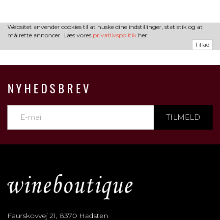
Websitet anvender cookies til at huske dine indstillinger, statistik og at
målrette annoncer. Læs vores
privatlivspolitik
her.
Tillad
NYHEDSBREV
TILMELD
Faurskovvej 21, 8370 Hadsten