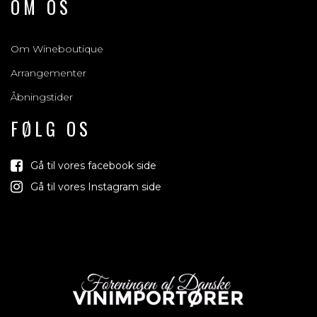
OM OS
Om Wineboutique
Arrangementer
Åbningstider
FØLG OS
Gå til vores facebook side
Gå til vores Instagram side
Vi trækker lod o
jord der 