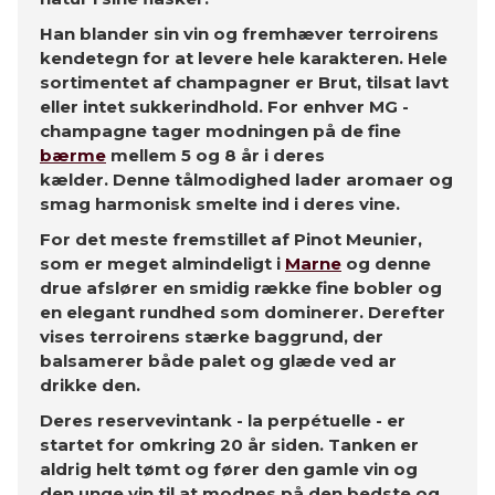
Han blander sin vin og fremhæver terroirens
kendetegn for at levere hele karakteren. Hele
sortimentet af champagner er Brut, tilsat lavt
eller intet sukkerindhold. For enhver MG -
champagne tager modningen på de fine
bærme
mellem 5 og 8 år i deres
kælder. Denne tålmodighed lader aromaer og
smag harmonisk smelte ind i deres vine.
For det meste fremstillet af Pinot Meunier,
som er meget almindeligt i
Marne
og denne
drue afslører en smidig række fine bobler og
en elegant rundhed som dominerer. Derefter
vises terroirens stærke baggrund, der
balsamerer både palet og glæde ved ar
drikke den.
Deres reservevintank - la perpétuelle - er
startet for omkring 20 år siden. Tanken er
aldrig helt tømt og fører den gamle vin og
den unge vin til at modnes på den bedste og