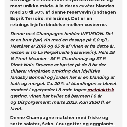
mest unikke måde. Alle deres cuvéer blandes
med 20 til 30% af denne reservevin (undtagen
Esprit Terroirs, millésimé). Det er en
retningslinjeforbindelse mellem cuvéerne.
Denne rosé Champagne hedder INFUSION. Det
er en brut (tør) vin med en dosage på 6,0 g/L.
Høståret er 2018 og 85 % af vinen er fra dette år.
resten er fra La Perpétuelle (reservevin). Hele 28
% Pinot Meunier - 35 % Chardonnay og 37 %
Pinot Noir. Druerne er høstet på de 8 ha der
tilhører vingården omkring den idylliske
landsby Bonneil og jorden her er en blanding af
kalk og mergel. Ca. 20 % af blandingen er blevet
modnet i egetønder i 8 mdr. Ingen
malolaktisk
gæring. vinen har hvilet på bærmen i 6 år
og Disgorgement: marts 2023. Kun 2850 fl. er
lavet.
Denne Champagne matcher med friske og
sarte salater, f.eks. Courgetter og eggplants,