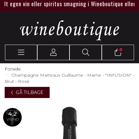
 egen vin eller spiritus smagning i Wineboutique eller hos je
0
Forside
Champagne Marteaux Guillaume - Marne - "INFUSION" -
Brut - Rosé
GÅ TILBAGE
4,2
VIVINO