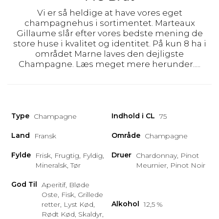
Vi er så heldige at have vores eget
champagnehus i sortimentet. Marteaux
Gillaume slår efter vores bedste mening de
store huse i kvalitet og identitet. På kun 8 ha i
området Marne laves den dejligste
Champagne. Læs meget mere herunder.....
Type
Indhold i CL
Champagne
75
Land
Område
Fransk
Champagne
Fylde
Druer
Frisk, Frugtig, Fyldig,
Chardonnay, Pinot
Mineralsk, Tør
Meurnier, Pinot Noir
God Til
Aperitif, Bløde
Oste, Fisk, Grillede
Alkohol
retter, Lyst Kød,
12,5 %
Rødt Kød, Skaldyr,