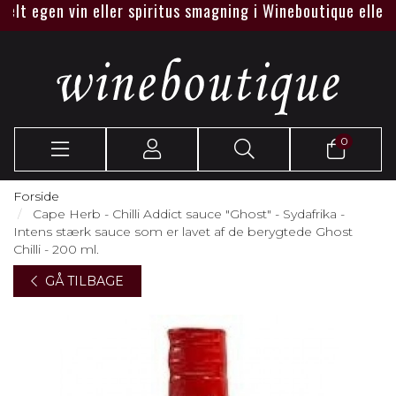
gen vin eller spiritus smagning i Wineboutique eller hos jer
0
Forside
Cape Herb - Chilli Addict sauce "Ghost" - Sydafrika -
Intens stærk sauce som er lavet af de berygtede Ghost
Chilli - 200 ml.
GÅ TILBAGE