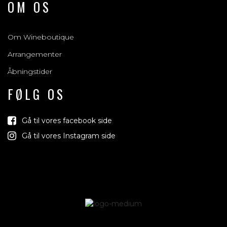
OM OS
Om Wineboutique
Arrangementer
Åbningstider
FØLG OS
Gå til vores facebook side
Vind med os
Gå til vores Instagram side
Vi trækker lod om rejser, produkter og alt mellem himmel og
jord der relaterer sig til vin, bobler & spiritus