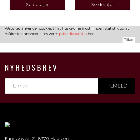
Se detaljer
Se detaljer
Websitet anvender cookies til at huske dine indstillinger, statistik og at
målrette annoncer. Læs vores
privatlivspolitik
her.
Tillad
NYHEDSBREV
TILMELD
Faurskovvej 21, 8370 Hadsten