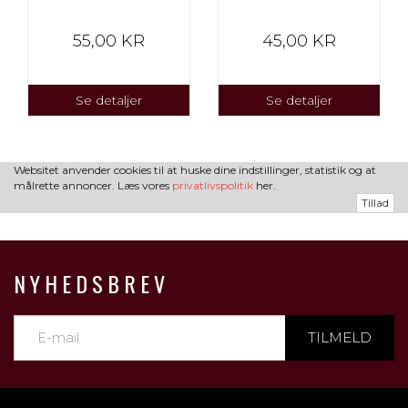
55,00 KR
45,00 KR
Se detaljer
Se detaljer
Websitet anvender cookies til at huske dine indstillinger, statistik og at
målrette annoncer. Læs vores
privatlivspolitik
her.
Tillad
NYHEDSBREV
TILMELD