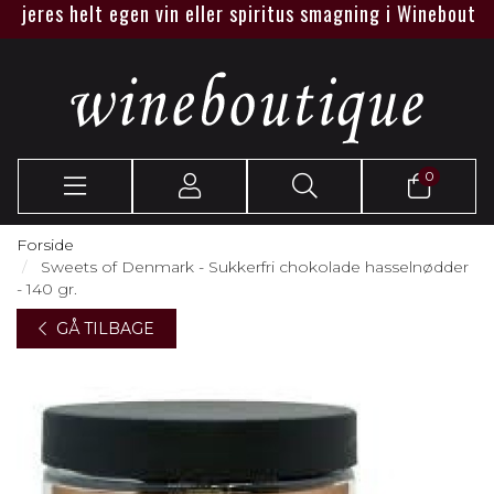
jeres helt egen vin eller spiritus smagning i Wineboutique e
0
Forside
Sweets of Denmark - Sukkerfri chokolade hasselnødder
- 140 gr.
GÅ TILBAGE