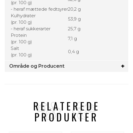
(pr. 100 g)
- heraf mættede fedtsyrer
20,2 g
Kulhydrater
53,9 g
(pr. 100 g)
- heraf sukkerarter
25,7 g
Protein
7,1 g
(pr. 100 g)
Salt
0,4 g
(pr. 100 g)
Område og Producent
RELATEREDE
PRODUKTER