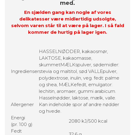
med.
En sjælden gang kan nogle af vores
delikatesser være midlertidig udsolgte,
selvom varen står til at være på lager. I så fald
kommer de hurtig på lager igen.
HASSELNØDDER, kakaosmør,
LAKTOSE, kakaomasse,
skummetMÆLKspulver, sødemidler:
Ingredienser
stevia og maltitol, sød VALLEpulver,
polydextrose, inulin, veg. fedt: palme
og shea, MÆLKefedt, emulgator:
lechitin, aromaer, gummi arabicum.
Hasselnødder, laktose, mælk, valle.
Allergener
Kan indeholde spor af andre nødder
og hvede.
Energi
2080 kJ/500 kcal
(pr. 100 g)
Fedt
32,6 g